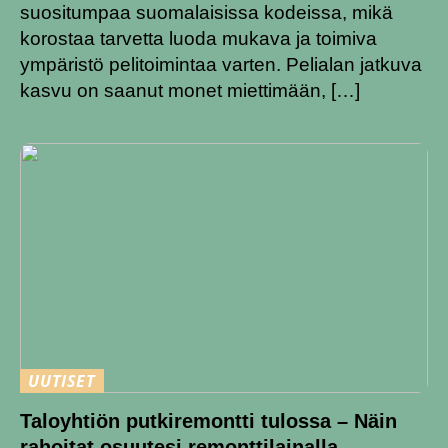
suositumpaa suomalaisissa kodeissa, mikä
korostaa tarvetta luoda mukava ja toimiva
ympäristö pelitoimintaa varten. Pelialan jatkuva
kasvu on saanut monet miettimään, […]
UUTISET
Taloyhtiön putkiremontti tulossa – Näin
rahoitat osuutesi remonttilainalla