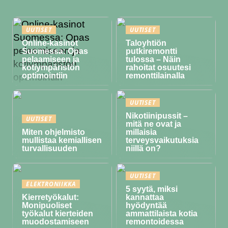
UUTISET
UUTISET
Online-kasinot
Taloyhtiön
Suomessa: Opas
putkiremontti
pelaamiseen ja
tulossa – Näin
kotiympäristön
rahoitat osuutesi
optimointiin
remonttilainalla
UUTISET
Nikotiinipussit –
UUTISET
mitä ne ovat ja
Miten ohjelmisto
millaisia
mullistaa kemiallisen
terveysvaikutuksia
turvallisuuden
niillä on?
UUTISET
ELEKTRONIIKKA
5 syytä, miksi
Kierretyökalut:
kannattaa
Monipuoliset
hyödyntää
työkalut kierteiden
ammattilaista kotia
muodostamiseen
remontoidessa