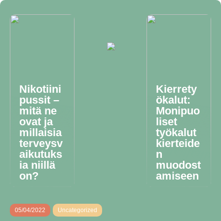
Nikotiini
Kierrety
pussit –
ökalut:
mitä ne
Monipuo
ovat ja
liset
millaisia
työkalut
terveysv
kierteide
aikutuks
n
ia niillä
muodost
on?
amiseen
05/04/2022
Uncategorized