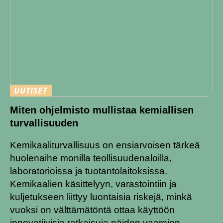
UUTISET
Miten ohjelmisto mullistaa kemiallisen
turvallisuuden
Kemikaaliturvallisuus on ensiarvoisen tärkeä
huolenaihe monilla teollisuudenaloilla,
laboratorioissa ja tuotantolaitoksissa.
Kemikaalien käsittelyyn, varastointiin ja
kuljetukseen liittyy luontaisia ​​riskejä, minkä
vuoksi on välttämätöntä ottaa käyttöön
innovatiivisia ratkaisuja näiden vaarojen