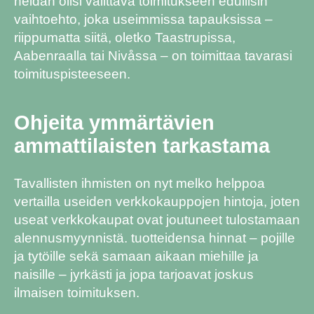
heidän olisi valittava toimitukseen edullisin
vaihtoehto, joka useimmissa tapauksissa –
riippumatta siitä, oletko Taastrupissa,
Aabenraalla tai Nivåssa – on toimittaa tavarasi
toimituspisteeseen.
Ohjeita ymmärtävien
ammattilaisten tarkastama
Tavallisten ihmisten on nyt melko helppoa
vertailla useiden verkkokauppojen hintoja, joten
useat verkkokaupat ovat joutuneet tulostamaan
alennusmyynnistä. tuotteidensa hinnat – pojille
ja tytöille sekä samaan aikaan miehille ja
naisille – jyrkästi ja jopa tarjoavat joskus
ilmaisen toimituksen.