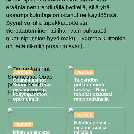
eräänlainen trendi tällä hetkellä, sillä yhä
useampi kuluttaja on ottanut ne käyttöönsä.
Syynä voi olla tupakkatuotteista
vierottautuminen tai ihan vain puhtaasti
nikotiinipussien hyvä maku – varmaa kuitenkin
on, että nikotiinipussit tulevat […]
UUTISET
UUTISET
Online-kasinot
Taloyhtiön
Suomessa: Opas
putkiremontti
pelaamiseen ja
tulossa – Näin
kotiympäristön
rahoitat osuutesi
optimointiin
remonttilainalla
UUTISET
Nikotiinipussit –
UUTISET
mitä ne ovat ja
Miten ohjelmisto
millaisia