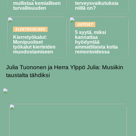
mullistaa kemiallisen
terveysvaikutuksia
turvallisuuden
niillä on?
UUTISET
ELEKTRONIIKKA
5 syytä, miksi
Kierretyökalut:
kannattaa
Monipuoliset
hyödyntää
työkalut kierteiden
ammattilaista kotia
muodostamiseen
remontoidessa
Julia Tuononen ja Herra Ylppö Julia: Musiikin
taustalta tähdiksi