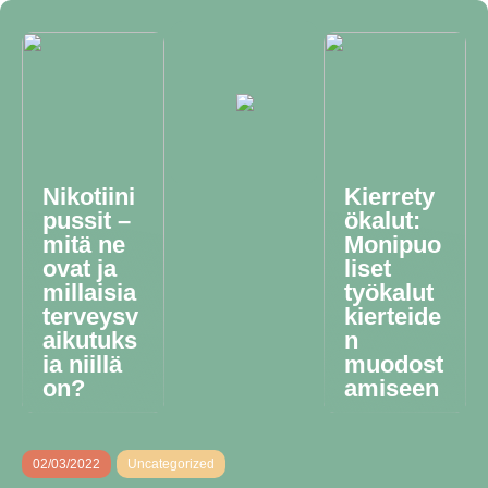
Nikotiini
Kierrety
pussit –
ökalut:
mitä ne
Monipuo
ovat ja
liset
millaisia
työkalut
terveysv
kierteide
aikutuks
n
ia niillä
muodost
on?
amiseen
02/03/2022
Uncategorized