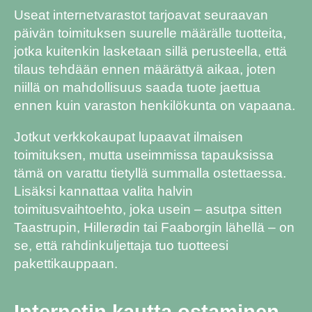
Useat internetvarastot tarjoavat seuraavan
päivän toimituksen suurelle määrälle tuotteita,
jotka kuitenkin lasketaan sillä perusteella, että
tilaus tehdään ennen määrättyä aikaa, joten
niillä on mahdollisuus saada tuote jaettua
ennen kuin varaston henkilökunta on vapaana.
Jotkut verkkokaupat lupaavat ilmaisen
toimituksen, mutta useimmissa tapauksissa
tämä on varattu tietyllä summalla ostettaessa.
Lisäksi kannattaa valita halvin
toimitusvaihtoehto, joka usein – asutpa sitten
Taastrupin, Hillerødin tai Faaborgin lähellä – on
se, että rahdinkuljettaja tuo tuotteesi
pakettikauppaan.
Internetin kautta ostaminen