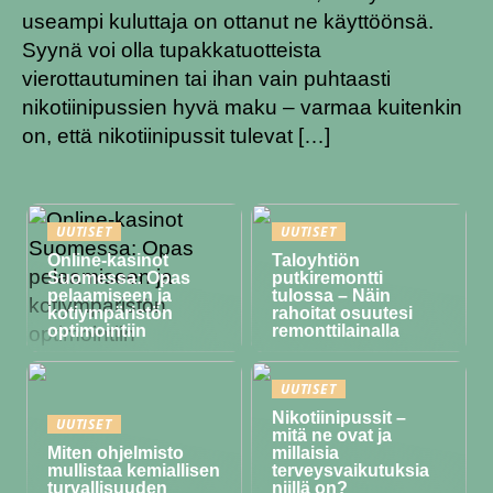
useampi kuluttaja on ottanut ne käyttöönsä.
Syynä voi olla tupakkatuotteista
vierottautuminen tai ihan vain puhtaasti
nikotiinipussien hyvä maku – varmaa kuitenkin
on, että nikotiinipussit tulevat […]
UUTISET
UUTISET
Online-kasinot
Taloyhtiön
Suomessa: Opas
putkiremontti
pelaamiseen ja
tulossa – Näin
kotiympäristön
rahoitat osuutesi
optimointiin
remonttilainalla
UUTISET
Nikotiinipussit –
UUTISET
mitä ne ovat ja
Miten ohjelmisto
millaisia
mullistaa kemiallisen
terveysvaikutuksia
turvallisuuden
niillä on?