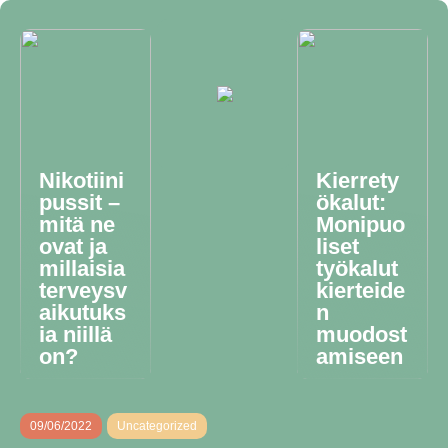
Nikotiini
Kierrety
pussit –
ökalut:
mitä ne
Monipuo
ovat ja
liset
millaisia
työkalut
terveysv
kierteide
aikutuks
n
ia niillä
muodost
on?
amiseen
09/06/2022
Uncategorized