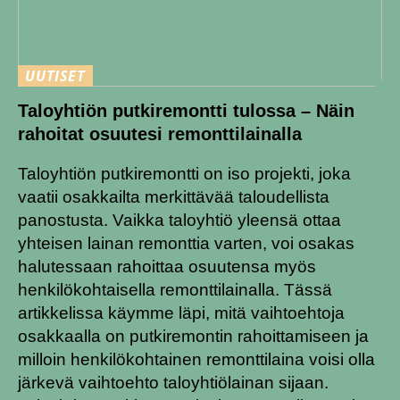
UUTISET
Taloyhtiön putkiremontti tulossa – Näin
rahoitat osuutesi remonttilainalla
Taloyhtiön putkiremontti on iso projekti, joka
vaatii osakkailta merkittävää taloudellista
panostusta. Vaikka taloyhtiö yleensä ottaa
yhteisen lainan remonttia varten, voi osakas
halutessaan rahoittaa osuutensa myös
henkilökohtaisella remonttilainalla. Tässä
artikkelissa käymme läpi, mitä vaihtoehtoja
osakkaalla on putkiremontin rahoittamiseen ja
milloin henkilökohtainen remonttilaina voisi olla
järkevä vaihtoehto taloyhtiölainan sijaan.