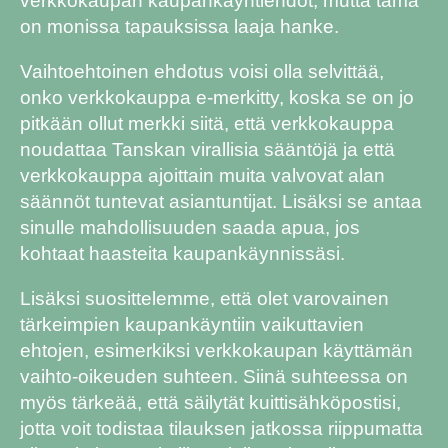
verkkokaupan kaupankäyntiehdot, mutta tämä
on monissa tapauksissa laaja hanke.
Vaihtoehtoinen ehdotus voisi olla selvittää,
onko verkkokauppa e-merkitty, koska se on jo
pitkään ollut merkki siitä, että verkkokauppa
noudattaa Tanskan virallisia sääntöjä ja että
verkkokauppa ajoittain muita valvovat alan
säännöt tuntevat asiantuntijat. Lisäksi se antaa
sinulle mahdollisuuden saada apua, jos
kohtaat haasteita kaupankäynnissäsi.
Lisäksi suosittelemme, että olet varovainen
tärkeimpien kaupankäyntiin vaikuttavien
ehtojen, esimerkiksi verkkokaupan käyttämän
vaihto-oikeuden suhteen. Siinä suhteessa on
myös tärkeää, että säilytät kuittisähköpostisi,
jotta voit todistaa tilauksen jatkossa riippumatta