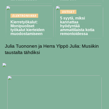
UUTISET
ELEKTRONIIKKA
5 syytä, miksi
Kierretyökalut:
kannattaa
Monipuoliset
hyödyntää
työkalut kierteiden
ammattilaista kotia
muodostamiseen
remontoidessa
Julia Tuononen ja Herra Ylppö Julia: Musiikin
taustalta tähdiksi