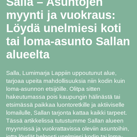
Salla – Asuntojen
myynti ja vuokraus:
Löydä unelmiesi koti
tai loma-asunto Sallan
alueelta
Salla, Lumimarja Lappiin uppoutunut alue,
tarjoaa upeita mahdollisuuksia niin kodin kuin
loma-asunnon etsijöille. Olitpa sitten
hakeutumassa pois kaupungin hälinästä tai
etsimässä paikkaa luontoretkille ja aktiiviselle
lomailulle, Sallan tarjonta kattaa kaikki tarpeet.
Tässä artikkelissa tutustumme Sallan alueen
myynnissä ja vuokrattavissa oleviin asuntoihin,
jotta löydät helposti unelmiesi kodin tai loma-