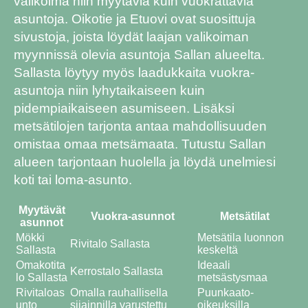
valikoima niin myytäviä kuin vuokrattavia
asuntoja. Oikotie ja Etuovi ovat suosittuja
sivustoja, joista löydät laajan valikoiman
myynnissä olevia asuntoja Sallan alueelta.
Sallasta löytyy myös laadukkaita vuokra-
asuntoja niin lyhytaikaiseen kuin
pidempiaikaiseen asumiseen. Lisäksi
metsätilojen tarjonta antaa mahdollisuuden
omistaa omaa metsämaata. Tutustu Sallan
alueen tarjontaan huolella ja löydä unelmiesi
koti tai loma-asunto.
Myytävät
Vuokra-asunnot
Metsätilat
asunnot
Mökki
Metsätila luonnon
Rivitalo Sallasta
Sallasta
keskeltä
Omakotita
Ideaali
Kerrostalo Sallasta
lo Sallasta
metsästysmaa
Rivitaloas
Omalla rauhallisella
Puunkaato-
unto
sijainnilla varustettu
oikeuksilla