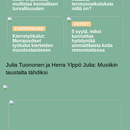
mullistaa kemiallisen
terveysvaikutuksia
turvallisuuden
niillä on?
UUTISET
ELEKTRONIIKKA
5 syytä, miksi
Kierretyökalut:
kannattaa
Monipuoliset
hyödyntää
työkalut kierteiden
ammattilaista kotia
muodostamiseen
remontoidessa
Julia Tuononen ja Herra Ylppö Julia: Musiikin
taustalta tähdiksi