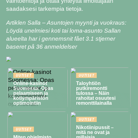
vaihtoehtoja ja ottaa yhteyttä ilmoittajaan
saadaksesi tarkempia tietoja.
Artiklen Salla – Asuntojen myynti ja vuokraus:
Löydä unelmiesi koti tai loma-asunto Sallan
alueelta har i gennemsnit fået
3.1
stjerner
baseret på
36
anmeldelser
UUTISET
UUTISET
Online-kasinot
Taloyhtiön
Suomessa: Opas
putkiremontti
pelaamiseen ja
tulossa – Näin
kotiympäristön
rahoitat osuutesi
optimointiin
remonttilainalla
UUTISET
Nikotiinipussit –
UUTISET
mitä ne ovat ja
Miten ohjelmisto
millaisia