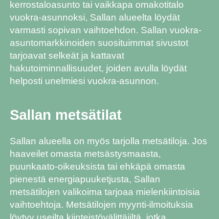
kerrostaloasunto tai vaikkapa omakotitalo
vuokra-asunnoksi, Sallan alueelta löydät
varmasti sopivan vaihtoehdon. Sallan vuokra-
asuntomarkkinoiden suosituimmat sivustot
tarjoavat selkeät ja kattavat
hakutoiminnallisuudet, joiden avulla löydät
helposti unelmiesi vuokra-asunnon.
Sallan metsätilat
Sallan alueella on myös tarjolla metsätiloja. Jos
haaveilet omasta metsästysmaasta,
puunkaato-oikeuksista tai ehkäpä omasta
pienestä energiapuuketjusta, Sallan
metsätilojen valikoima tarjoaa mielenkiintoisia
vaihtoehtoja. Metsätilojen myynti-ilmoituksia
löytyy useilta kiinteistövälittäjiltä, jotka