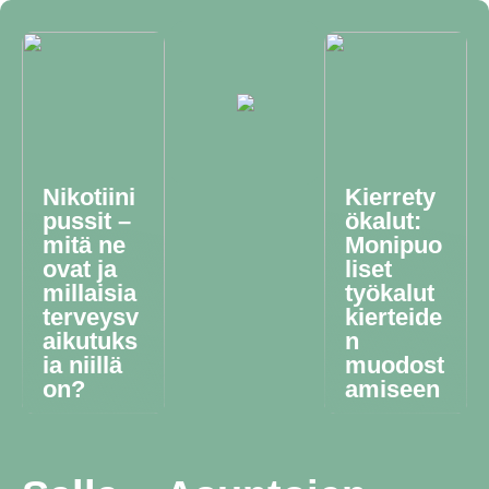
Nikotiini
Kierrety
pussit –
ökalut:
mitä ne
Monipuo
ovat ja
liset
millaisia
työkalut
terveysv
kierteide
aikutuks
n
ia niillä
muodost
on?
amiseen