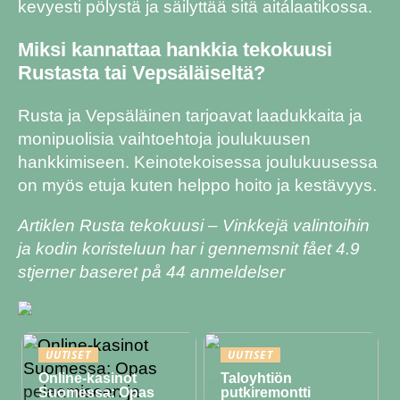
kevyesti pölystä ja säilyttää sitä aitálaatikossa.
Miksi kannattaa hankkia tekokuusi
Rustasta tai Vepsäläiseltä?
Rusta ja Vepsäläinen tarjoavat laadukkaita ja
monipuolisia vaihtoehtoja joulukuusen
hankkimiseen. Keinotekoisessa joulukuusessa
on myös etuja kuten helppo hoito ja kestävyys.
Artiklen Rusta tekokuusi – Vinkkejä valintoihin
ja kodin koristeluun har i gennemsnit fået
4.9
stjerner baseret på
44
anmeldelser
UUTISET
UUTISET
Online-kasinot
Taloyhtiön
Suomessa: Opas
putkiremontti