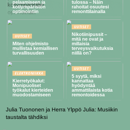
pelaamiseen ja
tulossa – Näin
kotiympäristön
rahoitat osuutesi
optimointiin
remonttilainalla
UUTISET
Nikotiinipussit –
UUTISET
mitä ne ovat ja
Miten ohjelmisto
millaisia
mullistaa kemiallisen
terveysvaikutuksia
turvallisuuden
niillä on?
UUTISET
ELEKTRONIIKKA
5 syytä, miksi
Kierretyökalut:
kannattaa
Monipuoliset
hyödyntää
työkalut kierteiden
ammattilaista kotia
muodostamiseen
remontoidessa
Julia Tuononen ja Herra Ylppö Julia: Musiikin
taustalta tähdiksi