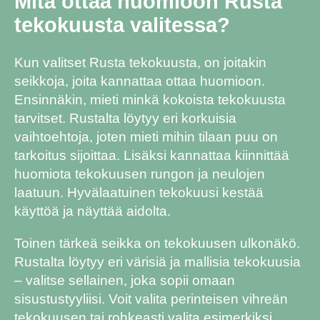
Mitä ottaa huomioon Rusta
tekokuusta valitessa?
Kun valitset Rusta tekokuusta, on joitakin
seikkoja, joita kannattaa ottaa huomioon.
Ensinnäkin, mieti minkä kokoista tekokuusta
tarvitset. Rustalta löytyy eri korkuisia
vaihtoehtoja, joten mieti mihin tilaan puu on
tarkoitus sijoittaa. Lisäksi kannattaa kiinnittää
huomiota tekokuusen rungon ja neulojen
laatuun. Hyvälaatuinen tekokuusi kestää
käyttöä ja näyttää aidolta.
Toinen tärkeä seikka on tekokuusen ulkonäkö.
Rustalta löytyy eri värisiä ja mallisia tekokuusia
– valitse sellainen, joka sopii omaan
sisustustyyliisi. Voit valita perinteisen vihreän
tekokuusen tai rohkeasti valita esimerkiksi