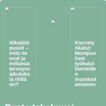
Nikotiini
Kierrety
pussit –
ökalut:
mitä ne
Monipuo
ovat ja
liset
millaisia
työkalut
terveysv
kierteide
aikutuks
n
ia niillä
muodost
on?
amiseen