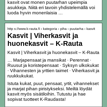
kasvit ovat monen puutarhan upeimpia
asukkeja. Niitä eri tavoin yhdistelemällä voi
luoda hyvin monenlaisia …
http s://www.k-rauta.fi › kategoria › piha › puutarha › kasvit
Kasvit | Viherkasvit ja
huonekasvit – K-Rauta
Kasvit | Viherkasvit ja huonekasvit – K-Rauta
… Marjapensaat ja mansikat · Perennat ·
Ruusut ja koristepensaat · Syksyn ulkokukat
· Vihannesten ja yrttien taimet · Viherkasvit ja
ruukkukukat.
Istuta kukat, puut, pensaat, yrtit, vihannekset
ja marjat pihan piristykseksi. Meiltä löydät
kasvit myös sisätiloihin. Tutustu ja hae
sopivat tuotteet K-Raudasta!