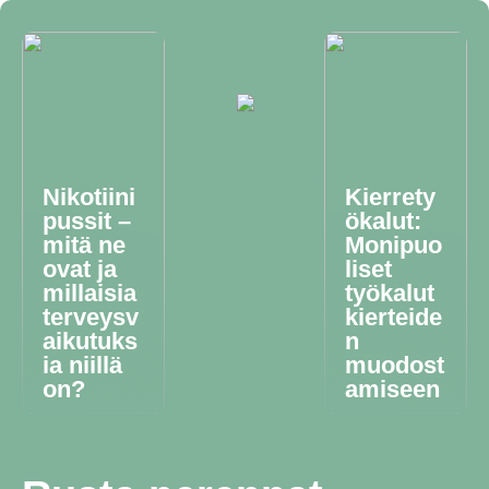
Nikotiini
Kierrety
pussit –
ökalut:
mitä ne
Monipuo
ovat ja
liset
millaisia
työkalut
terveysv
kierteide
aikutuks
n
ia niillä
muodost
on?
amiseen