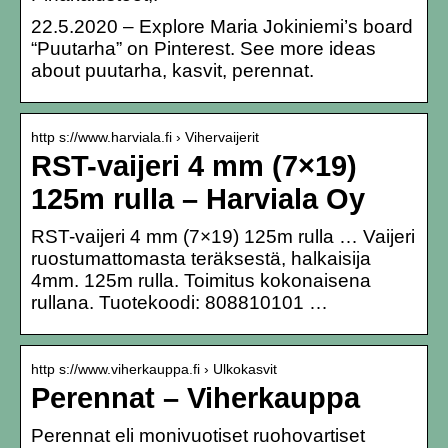
22.5.2020 – Explore Maria Jokiniemi’s board
“Puutarha” on Pinterest. See more ideas
about puutarha, kasvit, perennat.
http s://www.harviala.fi › Vihervaijerit
RST-vaijeri 4 mm (7×19)
125m rulla – Harviala Oy
RST-vaijeri 4 mm (7×19) 125m rulla … Vaijeri
ruostumattomasta teräksestä, halkaisija
4mm. 125m rulla. Toimitus kokonaisena
rullana. Tuotekoodi: 808810101 …
http s://www.viherkauppa.fi › Ulkokasvit
Perennat – Viherkauppa
Perennat eli monivuotiset ruohovartiset