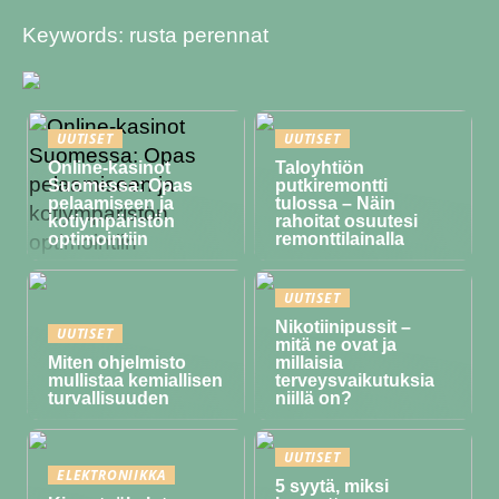
Keywords: rusta perennat
UUTISET
UUTISET
Online-kasinot
Taloyhtiön
Suomessa: Opas
putkiremontti
pelaamiseen ja
tulossa – Näin
kotiympäristön
rahoitat osuutesi
optimointiin
remonttilainalla
UUTISET
Nikotiinipussit –
UUTISET
mitä ne ovat ja
Miten ohjelmisto
millaisia
mullistaa kemiallisen
terveysvaikutuksia
turvallisuuden
niillä on?
UUTISET
ELEKTRONIIKKA
5 syytä, miksi