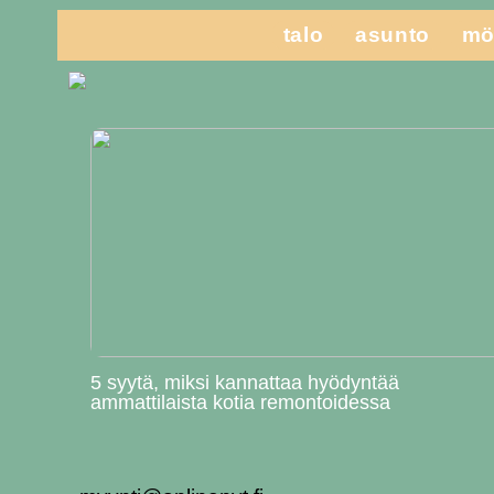
talo
asunto
mö
5 syytä, miksi kannattaa hyödyntää
ammattilaista kotia remontoidessa