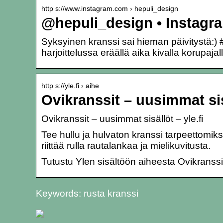
http s://www.instagram.com › hepuli_design
@hepuli_design • Instagr
Syksyinen kranssi sai hieman päivitystä:)
harjoittelussa eräällä aika kivalla korupaj
http s://yle.fi › aihe
Ovikranssit – uusimmat sisä
Ovikranssit – uusimmat sisällöt – yle.fi
Tee hullu ja hulvaton kranssi tarpeettomi
riittää rulla rautalankaa ja mielikuvitusta.
Tutustu Ylen sisältöön aiheesta Ovikranssi
Keywords: rusta kranssi