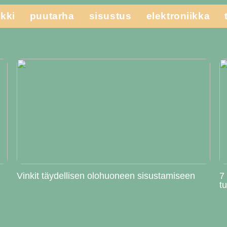
kki
puutarha
sisustus
elektroniikka
Vinkit täydellisen olohuoneen sisustamiseen
7
t