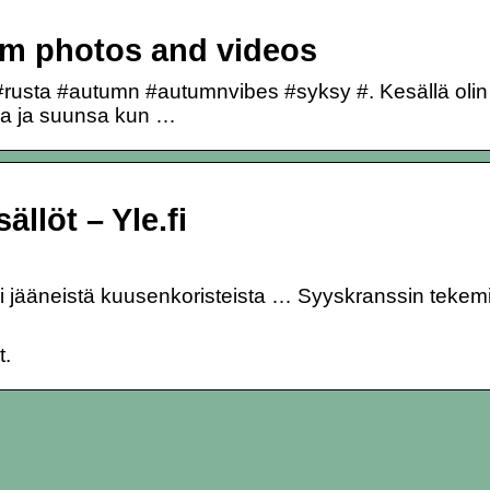
am photos and videos
 #rusta #autumn #autumnvibes #syksy #. Kesällä olin
alla ja suunsa kun …
llöt – Yle.fi
ksi jääneistä kuusenkoristeista … Syyskranssin teke
t.