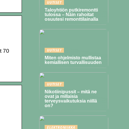
UUTISET
Taloyhtiön putkiremontti
tulossa – Näin rahoitat
osuutesi remonttilainalla
t 70
UUTISET
Miten ohjelmisto mullistaa
kemiallisen turvallisuuden
UUTISET
Nikotiinipussit – mitä ne
ovat ja millaisia
terveysvaikutuksia niillä
on?
ELEKTRONIIKKA