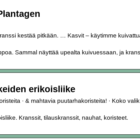
Plantagen
anssi kestää pitkään. … Kasvit – käytimme kuivattua
poa. Sammal näyttää upealta kuivuessaan, ja krans
keiden erikoisliike
risteita · & mahtavia puutarhakoristeita! · Koko val
liike. Kranssit, tilauskranssit, nauhat, koristeet.