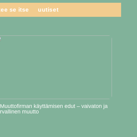
tee se itse
uutiset
 Muuttofirman käyttämisen edut – vaivaton ja
urvallinen muutto