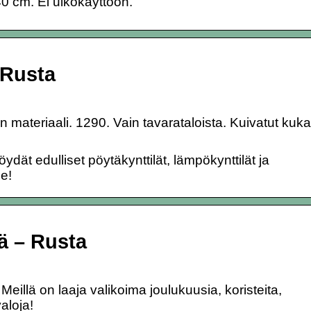
0 cm. Ei ulkokäyttöön.
 Rusta
 materiaali. 1290. Vain tavarataloista. Kuivatut kuka
öydät edulliset pöytäkynttilät, lämpökynttilät ja
me!
ä – Rusta
Meillä on laaja valikoima joulukuusia, koristeita,
valoja!