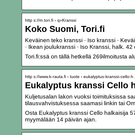
http s://m.tori.fi › q=Kranssi
Koko Suomi, Tori.fi
Keväinen teko kranssi · Iso kranssi · Keväin
· Ikean joulukranssi · Iso Kranssi, halk. 42
Tori.fi:ssä on tällä hetkellä 269ilmoitusta
http s://www.k-rauta.fi › tuote › eukalyptus-kranssi-cello-
Eukalyptus kranssi Cello 
Kuljetusalan lakon vuoksi toimituksissa saat
tilausvahvistuksessa saamasi linkin tai Om
Osta Eukalyptus kranssi Cello halkaisija 5
myymälään 14 päivän ajan.