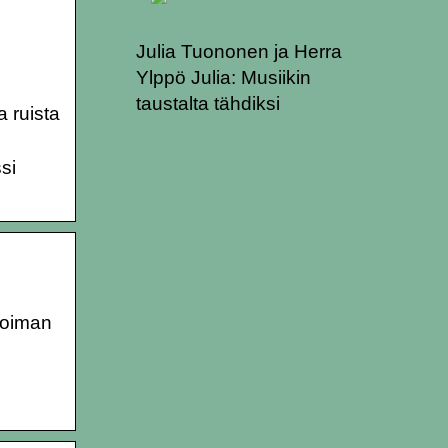
Julia Tuononen ja Herra
Ylppö Julia: Musiikin
taustalta tähdiksi
 ruista
si
ikoiman