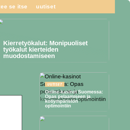
tee se itse
uutiset
Kierretyökalut: Monipuoliset
työkalut kierteiden
muodostamiseen
UUTISET
Online-kasinot Suomessa:
Opas pelaamiseen ja
kotiympäristön
optimointiin
m