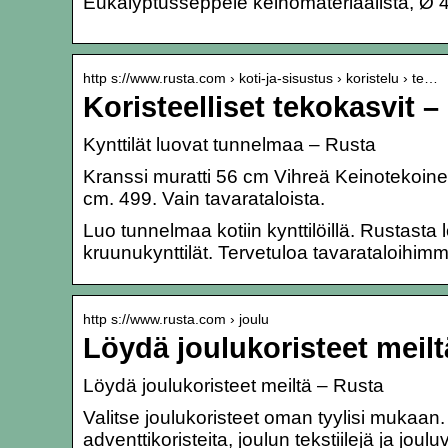
Eukalyptusseppele keinomateriaalista, Ø 4
http s://www.rusta.com › koti-ja-sisustus › koristelu › te…
Koristeelliset tekokasvit –
Kynttilät luovat tunnelmaa – Rusta
Kranssi muratti 56 cm Vihreä Keinotekoinen
cm. 499. Vain tavarataloista.
Luo tunnelmaa kotiin kynttilöillä. Rustasta l
kruunukynttilät. Tervetuloa tavarataloihim
http s://www.rusta.com › joulu
Löydä joulukoristeet meilt
Löydä joulukoristeet meiltä – Rusta
Valitse joulukoristeet oman tyylisi mukaan. 
adventtikoristeita, joulun tekstiilejä ja joulu