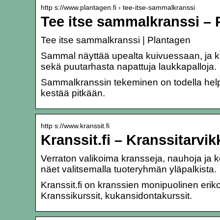
http s://www.plantagen.fi › tee-itse-sammalkranssi
Tee itse sammalkranssi – 
Tee itse sammalkranssi | Plantagen
Sammal näyttää upealta kuivuessaan, ja kr
sekä puutarhasta napattuja laukkapalloja.
Sammalkranssin tekeminen on todella help
kestää pitkään.
http s://www.kranssit.fi
Kranssit.fi – Kranssitarvik
Verraton valikoima kransseja, nauhoja ja ko
näet valitsemalla tuoteryhmän yläpalkista.
Kranssit.fi on kranssien monipuolinen erikois
Kranssikurssit, kukansidontakurssit.