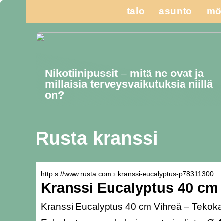
talo
asunto
mö
Nikotiinipussit – mitä ne ovat ja
millaisia terveysvaikutuksia niillä
on?
Rusta kranssi
http s://www.rusta.com › kranssi-eucalyptus-p78311300…
Kranssi Eucalyptus 40 cm 
Kranssi Eucalyptus 40 cm Vihreä – Tekok