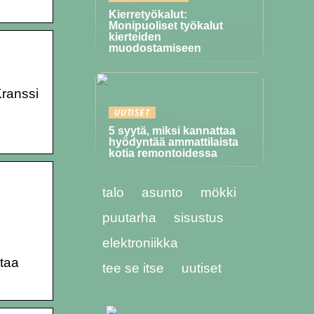
Kierretyökalut:
Monipuoliset työkalut
kierteiden
muodostamiseen
Kranssi
UUTISET
5 syytä, miksi kannattaa
hyödyntää ammattilaista
kotia remontoidessa
talo
asunto
mökki
puutarha
sisustus
elektroniikka
ttaa
tee se itse
uutiset