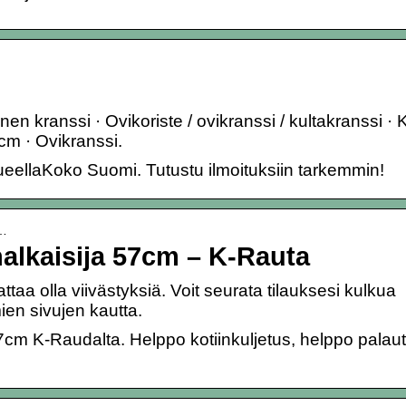
en kranssi · Ovikoriste / ovikranssi / kultakranssi · 
 cm · Ovikranssi.
 alueellaKoko Suomi. Tutustu ilmoituksiin tarkemmin!
h…
halkaisija 57cm – K-Rauta
taa olla viivästyksiä. Voit seurata tilauksesi kulkua
ien sivujen kautta.
7cm K-Raudalta. Helppo kotiinkuljetus, helppo palau