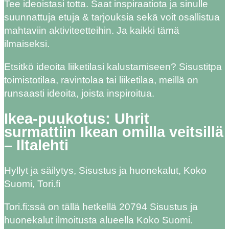
Tee ideoistasi totta. Saat inspiraatiota ja sinulle
suunnattuja etuja & tarjouksia sekä voit osallistua
mahtaviin aktiviteetteihin. Ja kaikki tämä
ilmaiseksi.
Etsitkö ideoita liiketilasi kalustamiseen? Sisustitpa
toimistotilaa, ravintolaa tai liiketilaa, meillä on
runsaasti ideoita, joista inspiroitua.
Ikea-puukotus: Uhrit
surmattiin Ikean omilla veitsillä
– Iltalehti
Hyllyt ja säilytys, Sisustus ja huonekalut, Koko
Suomi, Tori.fi
Tori.fi:ssä on tällä hetkellä 20794 Sisustus ja
huonekalut ilmoitusta alueella Koko Suomi.