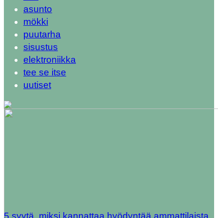
asunto
mökki
puutarha
sisustus
elektroniikka
tee se itse
uutiset
5 syytä, miksi kannattaa hyödyntää ammattilaista