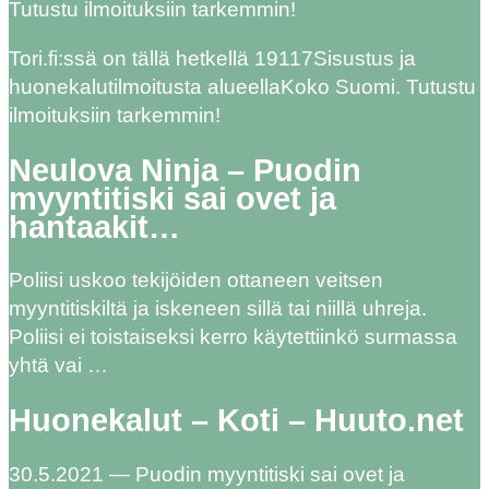
Tutustu ilmoituksiin tarkemmin!
Tori.fi:ssä on tällä hetkellä 19117Sisustus ja
huonekalutilmoitusta alueellaKoko Suomi. Tutustu
ilmoituksiin tarkemmin!
Neulova Ninja – Puodin
myyntitiski sai ovet ja
hantaakit…
Poliisi uskoo tekijöiden ottaneen veitsen
myyntitiskiltä ja iskeneen sillä tai niillä uhreja.
Poliisi ei toistaiseksi kerro käytettiinkö surmassa
yhtä vai …
Huonekalut – Koti – Huuto.net
30.5.2021 — Puodin myyntitiski sai ovet ja