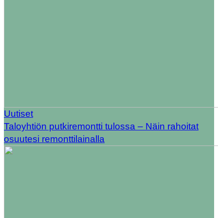
Uutiset
Taloyhtiön putkiremontti tulossa – Näin rahoitat
osuutesi remonttilainalla