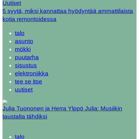
Uutiset
5 syytä, miksi kannattaa hyödyntää ammattilaista
kotia remontoidessa
talo
asunto
mökki
puutarha
sisustus
elektroniikka
tee se itse
uutiset
Julia Tuononen ja Herra Ylppö Julia: Musiikin
taustalta tähdiksi
talo