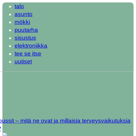
talo
asunto
mökki
puutarha
sisustus
elektroniikka
tee se itse
uutiset
ipussit – mitä ne ovat ja millaisia terveysvaikutuksia
?