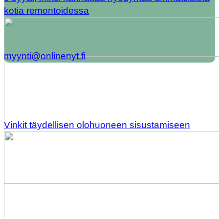
kotia remontoidessa
myynti@onlinenyt.fi
Vinkit täydellisen olohuoneen sisustamiseen