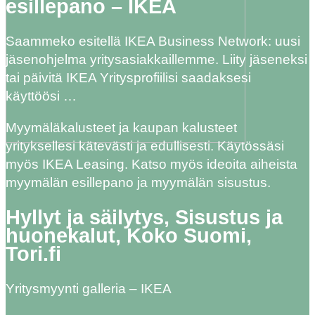
esillepano – IKEA
Saammeko esitellä IKEA Business Network: uusi
jäsenohjelma yritysasiakkaillemme. Liity jäseneksi
tai päivitä IKEA Yritysprofiilisi saadaksesi
käyttöösi …
Myymäläkalusteet ja kaupan kalusteet
yrityksellesi kätevästi ja edullisesti. Käytössäsi
myös IKEA Leasing. Katso myös ideoita aiheista
myymälän esillepano ja myymälän sisustus.
Hyllyt ja säilytys, Sisustus ja
huonekalut, Koko Suomi,
Tori.fi
Yritysmyynti galleria – IKEA