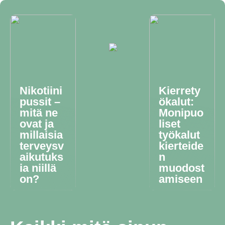
Nikotiini
Kierrety
pussit –
ökalut:
mitä ne
Monipuo
ovat ja
liset
millaisia
työkalut
terveysv
kierteide
aikutuks
n
ia niillä
muodost
on?
amiseen