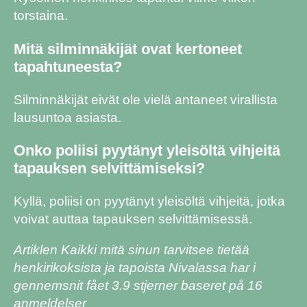
torstaina.
Mitä silminnäkijät ovat kertoneet
tapahtuneesta?
Silminnäkijät eivät ole vielä antaneet virallista
lausuntoa asiasta.
Onko poliisi pyytänyt yleisöltä vihjeitä
tapauksen selvittämiseksi?
Kyllä, poliisi on pyytänyt yleisöltä vihjeitä, jotka
voivat auttaa tapauksen selvittämisessä.
Artiklen Kaikki mitä sinun tarvitsee tietää
henkirikoksista ja tapoista Nivalassa har i
gennemsnit fået
3.9
stjerner baseret på
16
anmeldelser