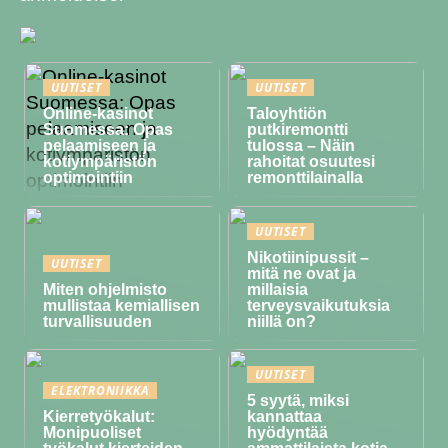
UUTISET
UUTISET
Online-kasinot
Taloyhtiön
Suomessa: Opas
putkiremontti
pelaamiseen ja
tulossa – Näin
kotiympäristön
rahoitat osuutesi
optimointiin
remonttilainalla
UUTISET
Nikotiinipussit –
UUTISET
mitä ne ovat ja
Miten ohjelmisto
millaisia
mullistaa kemiallisen
terveysvaikutuksia
turvallisuuden
niillä on?
UUTISET
ELEKTRONIIKKA
5 syytä, miksi
Kierretyökalut:
kannattaa
Monipuoliset
hyödyntää