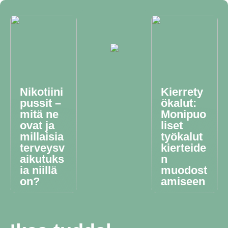
Nikotiini
Kierrety
pussit –
ökalut:
mitä ne
Monipuo
ovat ja
liset
millaisia
työkalut
terveysv
kierteide
aikutuks
n
ia niillä
muodost
on?
amiseen