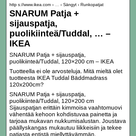
http s://www.ikea.com › … › Sängyt › Runkopatjat
SNARUM Patja +
sijauspatja,
puolikiinteä/Tuddal, … –
IKEA
SNARUM Patja + sijauspatja,
puolikiinteä/Tuddal, 120×200 cm – IKEA
Tuotteella ei ole arvosteluja. Mitä mieltä olet
tuotteesta IKEA Tuddal Bäddmadrass
120x200cm?
SNARUM Patja + sijauspatja,
puolikiinteä/Tuddal, 120×200 cm
Sijauspatjan erittäin kimmoisa vaahtomuovi
vähentää kehoon kohdistuvaa painetta ja
tarjoaa mukavan nukkumisalustan. Joustava
päällyskangas mukautuu liikkeisiin ja tekee
patjasta entistä miellyttävämmän.