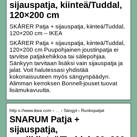
sijauspatja, kiinteä/Tuddal,
120×200 cm
SKÅRER Patja + sijauspatja, kiinteä/Tuddal,
120×200 cm – IKEA
SKÅRER Patja + sijauspatja, kiinteä/Tuddal,
120×200 cm Puupohjainen joustinpatja ei
tarvitse patjakehikkoa tai sälepohjaa.
Sänkyyn tarvitaan lisäksi vain sijauspatja ja
jalat. Voit halutessasi yhdistää
kokonaisuuteen myös sängynpäädyn.
Alimman kerroksen Bonnell-jouset tuovat
lisämukavuutta.
http s://www.ikea.com › … › Sängyt › Runkopatjat
SNARUM Patja +
sijauspatja,