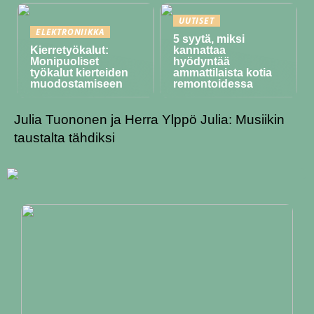
UUTISET
ELEKTRONIIKKA
5 syytä, miksi
Kierretyökalut:
kannattaa
Monipuoliset
hyödyntää
työkalut kierteiden
ammattilaista kotia
muodostamiseen
remontoidessa
Julia Tuononen ja Herra Ylppö Julia: Musiikin
taustalta tähdiksi