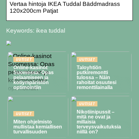
Vertaa hintoja IKEA Tuddal Bäddmadrass
120x200cm Patjat
Keywords: ikea tuddal
UUTISET
UUTISET
Online-kasinot
Taloyhtiön
Suomessa: Opas
putkiremontti
pelaamiseen ja
tulossa – Näin
kotiympäristön
rahoitat osuutesi
optimointiin
remonttilainalla
UUTISET
Nikotiinipussit –
UUTISET
mitä ne ovat ja
Miten ohjelmisto
millaisia
mullistaa kemiallisen
terveysvaikutuksia
turvallisuuden
niillä on?