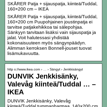
SKÅRER Patja + sijauspatja, kiinteä/Tuddal,
160×200 cm – IKEA
SKÅRER Patja + sijauspatja, kiinteä/Tuddal,
160×200 cm Puupohjainen joustinpatja ei
tarvitse patjakehikkoa tai sälepohjaa.
Sänkyyn tarvitaan lisäksi vain sijauspatja ja
jalat. Voit halutessasi yhdistää
kokonaisuuteen myös sängynpäädyn.
Alimman kerroksen Bonnell-jouset tuovat
lisämukavuutta.
http s://www.ikea.com › … › Sängyt › Jenkkisängyt
DUNVIK Jenkkisänky,
Valevåg kiinteä/Tuddal … –
IKEA
DUNVIK Jenkkisänky, Valevåg
kiinteä/Tuddal tummanharmaa, 140×200 cm