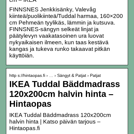
FINNSNES Jenkkisänky, Valevåg
kiinteä/puolikiinteä/Tuddal harmaa, 160×200
cm Pehmeän tyylikäs, lämmin ja kutsuva.
FINNSNES-sängyn selkeät linjat ja
päätylevyn vaakatasoinen ura luovat
nykyaikaisen ilmeen, kun taas kestävä
kangas ja tukeva runko takaavat pitkän
käyttöiän.
http s://hintaopas.fi › … › Sängyt & Patjat › Patjat
IKEA Tuddal Bäddmadrass
120x200cm halvin hinta –
Hintaopas
IKEA Tuddal Bäddmadrass 120x200cm
halvin hinta | Katso päivän tarjous –
Hintaopas.fi