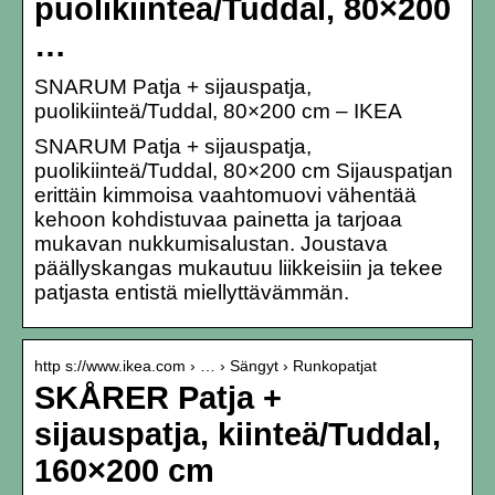
puolikiinteä/Tuddal, 80×200
…
SNARUM Patja + sijauspatja,
puolikiinteä/Tuddal, 80×200 cm – IKEA
SNARUM Patja + sijauspatja,
puolikiinteä/Tuddal, 80×200 cm Sijauspatjan
erittäin kimmoisa vaahtomuovi vähentää
kehoon kohdistuvaa painetta ja tarjoaa
mukavan nukkumisalustan. Joustava
päällyskangas mukautuu liikkeisiin ja tekee
patjasta entistä miellyttävämmän.
http s://www.ikea.com › … › Sängyt › Runkopatjat
SKÅRER Patja +
sijauspatja, kiinteä/Tuddal,
160×200 cm