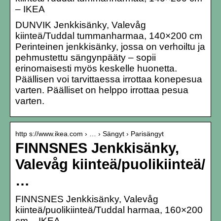
– IKEA
DUNVIK Jenkkisänky, Valevåg
kiinteä/Tuddal tummanharmaa, 140×200 cm
Perinteinen jenkkisänky, jossa on verhoiltu ja
pehmustettu sängynpääty – sopii
erinomaisesti myös keskelle huonetta.
Päällisen voi tarvittaessa irrottaa konepesua
varten. Päälliset on helppo irrottaa pesua
varten.
http s://www.ikea.com › … › Sängyt › Parisängyt
FINNSNES Jenkkisänky,
Valevåg kiinteä/puolikiinteä/
…
FINNSNES Jenkkisänky, Valevåg
kiinteä/puolikiinteä/Tuddal harmaa, 160×200
cm – IKEA