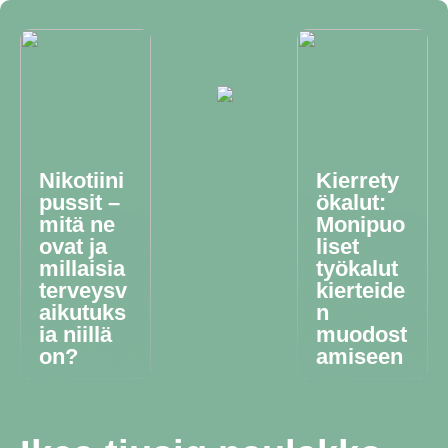
Nikotiini
Kierrety
pussit –
ökalut:
mitä ne
Monipuo
ovat ja
liset
millaisia
työkalut
terveysv
kierteide
aikutuks
n
ia niillä
muodost
on?
amiseen