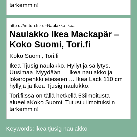
tarkemmin!
http s://m.tori.fi › q=Naulakko Ikea
Naulakko Ikea Mackapär –
Koko Suomi, Tori.fi
Koko Suomi, Tori.fi
Ikea Tjusig naulakko. Hyllyt ja säilytys,
Uusimaa, Myydään … Ikea naulakko ja
lokeropenkki eteiseen … Ikea Lack 110 cm
hyllyjä ja Ikea Tjusig naulukko.
Tori.fi:ssä on tällä hetkellä 53ilmoitusta
alueellaKoko Suomi. Tutustu ilmoituksiin
tarkemmin!
Keywords: ikea tjusig naulakko