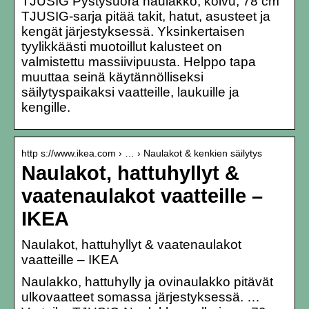
TJUSIG Pystysuora naulakko, koivu, 78 cm
TJUSIG-sarja pitää takit, hatut, asusteet ja
kengät järjestyksessä. Yksinkertaisen
tyylikkäästi muotoillut kalusteet on
valmistettu massiivipuusta. Helppo tapa
muuttaa seinä käytännölliseksi
säilytyspaikaksi vaatteille, laukuille ja
kengille.
http s://www.ikea.com › … › Naulakot & kenkien säilytys
Naulakot, hattuhyllyt &
vaatenaulakot vaatteille –
IKEA
Naulakot, hattuhyllyt & vaatenaulakot
vaatteille – IKEA
Naulakko, hattuhylly ja ovinaulakko pitävät
ulkovaatteet somassa järjestyksessä. …