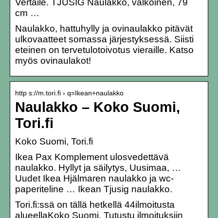
Vertaile. TJUSIG Naulakko, valkoinen, 79
cm …
Naulakko, hattuhylly ja ovinaulakko pitävät
ulkovaatteet somassa järjestyksessä. Siisti
eteinen on tervetulotoivotus vieraille. Katso
myös ovinaulakot!
http s://m.tori.fi › q=Ikean+naulakko
Naulakko – Koko Suomi,
Tori.fi
Koko Suomi, Tori.fi
Ikea Pax Komplement ulosvedettävä
naulakko. Hyllyt ja säilytys, Uusimaa, …
Uudet Ikea Hjälmaren naulakko ja wc-
paperiteline … Ikean Tjusig naulakko.
Tori.fi:ssä on tällä hetkellä 44ilmoitusta
alueellaKoko Suomi. Tutustu ilmoituksiin