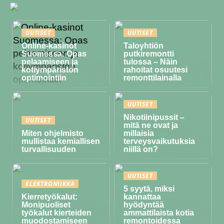
UUTISET
UUTISET
Online-kasinot
Taloyhtiön
Suomessa: Opas
putkiremontti
pelaamiseen ja
tulossa – Näin
kotiympäristön
rahoitat osuutesi
optimointiin
remonttilainalla
UUTISET
Nikotiinipussit –
UUTISET
mitä ne ovat ja
Miten ohjelmisto
millaisia
mullistaa kemiallisen
terveysvaikutuksia
turvallisuuden
niillä on?
UUTISET
ELEKTRONIIKKA
5 syytä, miksi
Kierretyökalut:
kannattaa
Monipuoliset
hyödyntää
työkalut kierteiden
ammattilaista kotia
muodostamiseen
remontoidessa