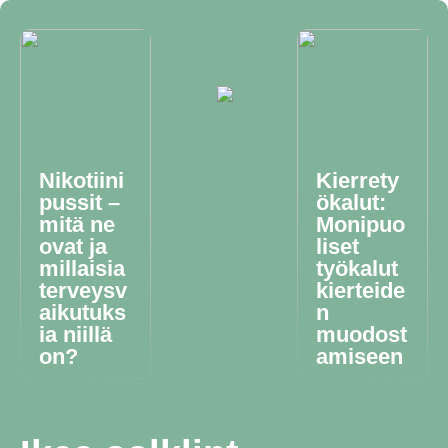
Nikotiini
Kierrety
pussit –
ökalut:
mitä ne
Monipuo
ovat ja
liset
millaisia
työkalut
terveysv
kierteide
aikutuks
n
ia niillä
muodost
on?
amiseen