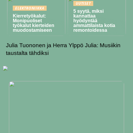
UUTISET
ELEKTRONIIKKA
5 syytä, miksi
Kierretyökalut:
kannattaa
Monipuoliset
hyödyntää
työkalut kierteiden
ammattilaista kotia
muodostamiseen
remontoidessa
Julia Tuononen ja Herra Ylppö Julia: Musiikin
taustalta tähdiksi