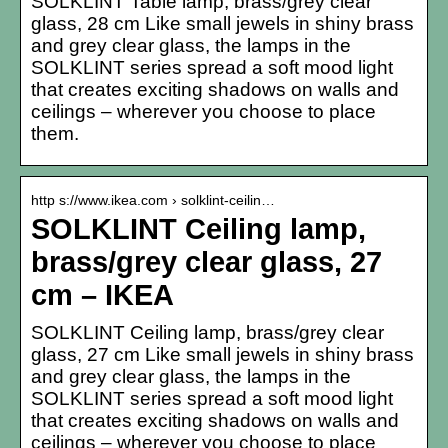
SOLKLINT Table lamp, brass/grey clear
glass, 28 cm Like small jewels in shiny brass
and grey clear glass, the lamps in the
SOLKLINT series spread a soft mood light
that creates exciting shadows on walls and
ceilings – wherever you choose to place
them.
http s://www.ikea.com › solklint-ceilin…
SOLKLINT Ceiling lamp,
brass/grey clear glass, 27
cm – IKEA
SOLKLINT Ceiling lamp, brass/grey clear
glass, 27 cm Like small jewels in shiny brass
and grey clear glass, the lamps in the
SOLKLINT series spread a soft mood light
that creates exciting shadows on walls and
ceilings – wherever you choose to place