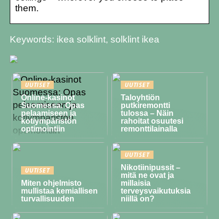
them.
Keywords: ikea solklint, solklint ikea
UUTISET
UUTISET
Online-kasinot
Taloyhtiön
Suomessa: Opas
putkiremontti
pelaamiseen ja
tulossa – Näin
kotiympäristön
rahoitat osuutesi
optimointiin
remonttilainalla
UUTISET
Nikotiinipussit –
UUTISET
mitä ne ovat ja
Miten ohjelmisto
millaisia
mullistaa kemiallisen
terveysvaikutuksia
turvallisuuden
niillä on?