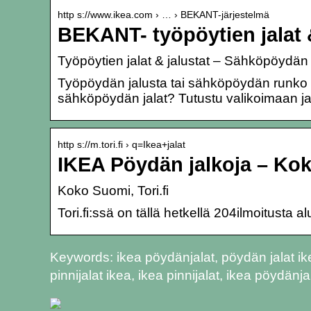
http s://www.ikea.com › … › BEKANT-järjestelmä
BEKANT- työpöytien jalat 
Työpöytien jalat & jalustat – Sähköpöydän
Työpöydän jalusta tai sähköpöydän runko
sähköpöydän jalat? Tutustu valikoimaan ja t
http s://m.tori.fi › q=Ikea+jalat
IKEA Pöydän jalkoja – Kok
Koko Suomi, Tori.fi
Tori.fi:ssä on tällä hetkellä 204ilmoitusta
Keywords: ikea pöydänjalat, pöydän jalat ike
pinnijalat ikea, ikea pinnijalat, ikea pöydänj