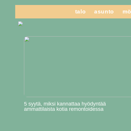
talo
asunto
mö
5 syytä, miksi kannattaa hyödyntää
ammattilaista kotia remontoidessa