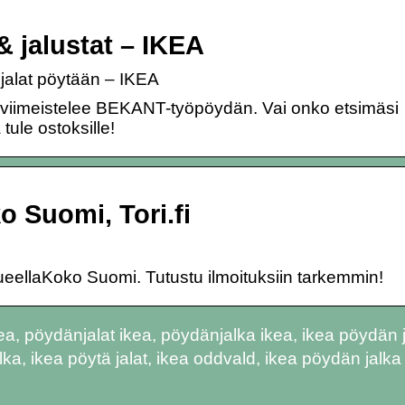
& jalustat – IKEA
 jalat pöytään – IKEA
 viimeistelee BEKANT-työpöydän. Vai onko etsimäsi
ule ostoksille!
o Suomi, Tori.fi
 alueellaKoko Suomi. Tutustu ilmoituksiin tarkemmin!
a, pöydänjalat ikea, pöydänjalka ikea, ikea pöydän j
alka, ikea pöytä jalat, ikea oddvald, ikea pöydän jalka