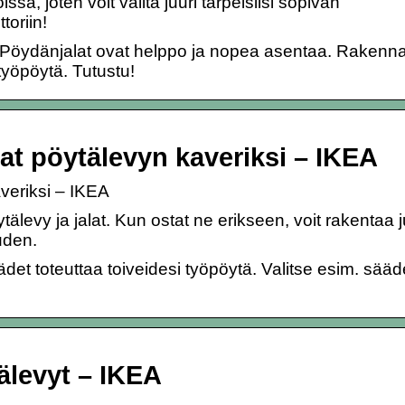
sa, joten voit valita juuri tarpeisiisi sopivan
toriin!
 Pöydänjalat ovat helppo ja nopea asentaa. Rakenn
 työpöytä. Tutustu!
at pöytälevyn kaveriksi – IKEA
veriksi – IKEA
levy ja jalat. Kun ostat ne erikseen, voit rakentaa j
uden.
ädet toteuttaa toiveidesi työpöytä. Valitse esim. sääd
älevyt – IKEA