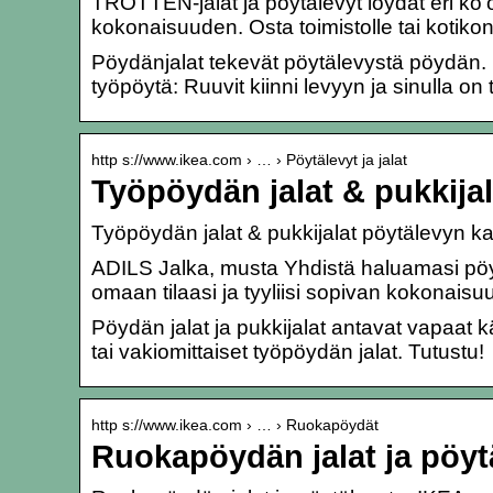
TROTTEN-jalat ja pöytälevyt löydät eri ko’ois
kokonaisuuden. Osta toimistolle tai kotikont
Pöydänjalat tekevät pöytälevystä pöydän.
työpöytä: Ruuvit kiinni levyyn ja sinulla on
http s://www.ikea.com › … › Pöytälevyt ja jalat
Työpöydän jalat & pukkijal
Työpöydän jalat & pukkijalat pöytälevyn ka
ADILS Jalka, musta Yhdistä haluamasi pöytä
omaan tilaasi ja tyyliisi sopivan kokonaisu
Pöydän jalat ja pukkijalat antavat vapaat k
tai vakiomittaiset työpöydän jalat. Tutustu!
http s://www.ikea.com › … › Ruokapöydät
Ruokapöydän jalat ja pöyt