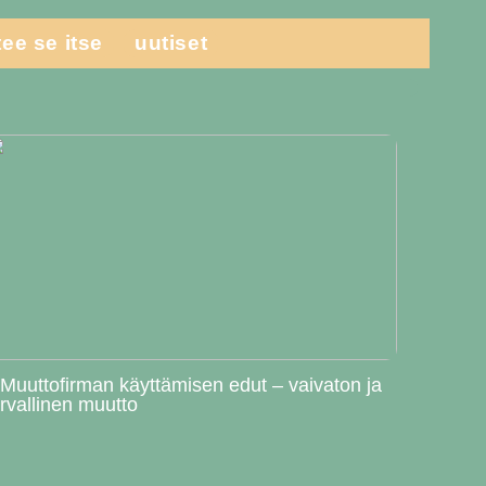
tee se itse
uutiset
 Muuttofirman käyttämisen edut – vaivaton ja
urvallinen muutto