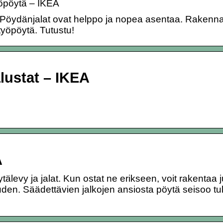
öpöytä – IKEA
 Pöydänjalat ovat helppo ja nopea asentaa. Rakenn
 työpöytä. Tutustu!
lustat – IKEA
A
levy ja jalat. Kun ostat ne erikseen, voit rakentaa j
uuden. Säädettävien jalkojen ansiosta pöytä seisoo tu