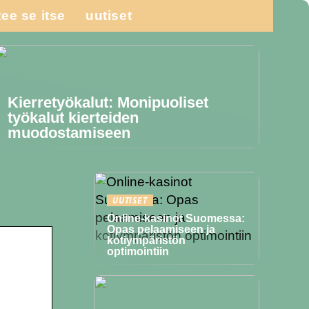
tee se itse
uutiset
Kierretyökalut: Monipuoliset
työkalut kierteiden
muodostamiseen
UUTISET
Online-kasinot Suomessa:
Opas pelaamiseen ja
kotiympäristön
optimointiin