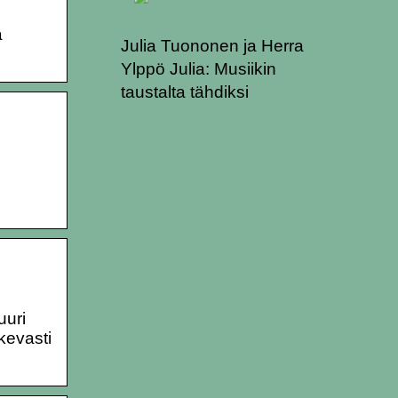
a
Julia Tuononen ja Herra
Ylppö Julia: Musiikin
taustalta tähdiksi
uuri
kevasti