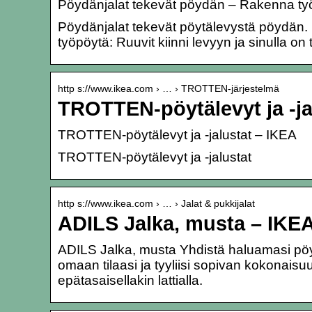
Pöydänjalat tekevät pöydän – Rakenna ty
Pöydänjalat tekevät pöytälevystä pöydän.
työpöytä: Ruuvit kiinni levyyn ja sinulla on
http s://www.ikea.com › … › TROTTEN-järjestelmä
TROTTEN-pöytälevyt ja -ja
TROTTEN-pöytälevyt ja -jalustat – IKEA
TROTTEN-pöytälevyt ja -jalustat
http s://www.ikea.com › … › Jalat & pukkijalat
ADILS Jalka, musta – IKE
ADILS Jalka, musta Yhdistä haluamasi pöytä
omaan tilaasi ja tyyliisi sopivan kokonais
epätasaisellakin lattialla.