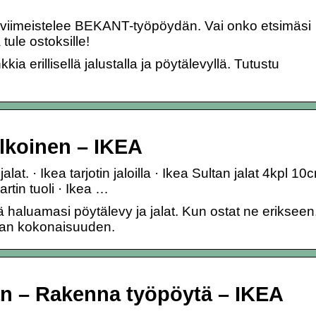
 viimeistelee BEKANT-työpöydän. Vai onko etsimäsi
ule ostoksille!
a erillisellä jalustalla ja pöytälevyllä. Tutustu
lkoinen – IKEA
at. · Ikea tarjotin jaloilla · Ikea Sultan jalat 4kpl 10
rtin tuoli · Ikea …
haluamasi pöytälevy ja jalat. Kun ostat ne erikseen,
pivan kokonaisuuden.
än – Rakenna työpöytä – IKEA