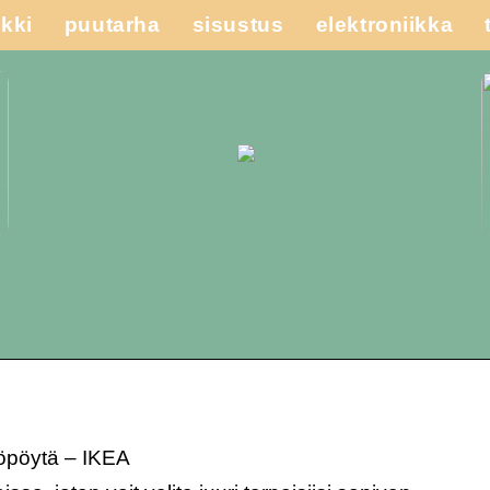
kki
puutarha
sisustus
elektroniikka
öpöytä – IKEA