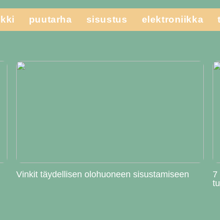
kki
puutarha
sisustus
elektroniikka
Vinkit täydellisen olohuoneen sisustamiseen
7
t