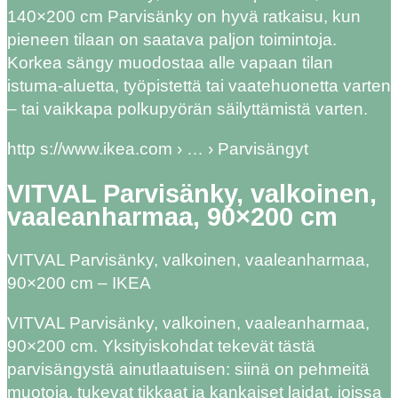
140×200 cm Parvisänky on hyvä ratkaisu, kun
pieneen tilaan on saatava paljon toimintoja.
Korkea sängy muodostaa alle vapaan tilan
istuma-aluetta, työpistettä tai vaatehuonetta varten
– tai vaikkapa polkupyörän säilyttämistä varten.
http s://www.ikea.com › … › Parvisängyt
VITVAL Parvisänky, valkoinen,
vaaleanharmaa, 90×200 cm
VITVAL Parvisänky, valkoinen, vaaleanharmaa,
90×200 cm – IKEA
VITVAL Parvisänky, valkoinen, vaaleanharmaa,
90×200 cm. Yksityiskohdat tekevät tästä
parvisängystä ainutlaatuisen: siinä on pehmeitä
muotoja, tukevat tikkaat ja kankaiset laidat, joissa