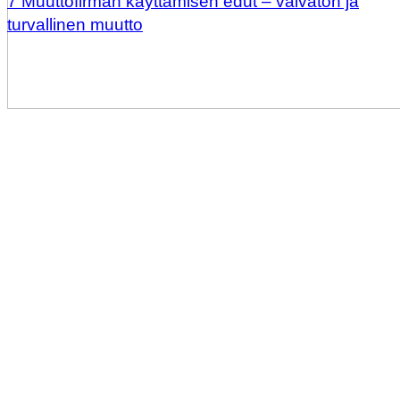
7 Muuttofirman käyttämisen edut – vaivaton ja
turvallinen muutto