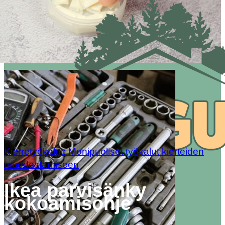
Kierretyökalut: Monipuoliset työkalut kierteiden
muodostamiseen
Ikea parvisänky
kokoamisohje