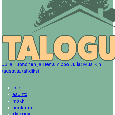
Julia Tuononen ja Herra Ylppö Julia: Musiikin
taustalta tähdiksi
talo
asunto
mökki
puutarha
sisustus