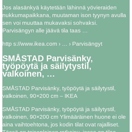
Jos alasänkyä käytetään lähinnä yövieraiden
nukkumapaikkana, muutaman ison tyynyn avulla
sen voi muuttaa mukavaksi sohvaksi.
Parvisängyn alle jäävä tila taas …
http s://www.ikea.com › … › Parvisängyt
SMÅSTAD Parvisänky,
työpöytä ja säilytystil,
valkoinen, …
SMÅSTAD Parvisänky, työpöytä ja säilytystil,
valkoinen, 90×200 cm – IKEA
SMÅSTAD Parvisänky, työpöytä ja säilytystil,
valkoinen, 90×200 cm Ylimääräinen huone ei ole
aina vaihtoehtona, jos kodin tilat ovat rajalliset.