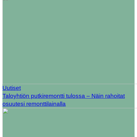
Uutiset
Taloyhtiön putkiremontti tulossa – Näin rahoitat
osuutesi remonttilainalla