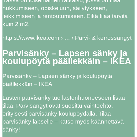
Tässä on toisenlainen ratkaisu, jossa on tilaa
nukkumiseen, opiskeluun, säilytykseen,
leikkimiseen ja rentoutumiseen. Eikä tilaa tarvita
kuin 2 m2.
http s://www.ikea.com › … › Parvi- & kerrossängyt
Parvisänky – Lapsen sänky ja
koulupöytä päällekkäin – IKEA
Parvisänky – Lapsen sänky ja koulupöytä
päällekkäin – IKEA
Lasten parvisänky tuo lastenhuoneeseen lisää
tilaa. Parvisängyt ovat suosittu vaihtoehto,
erityisesti parvisänky koulupöydällä. Tilaa
parvisänky lapselle – katso myös käännettävä
sänky!