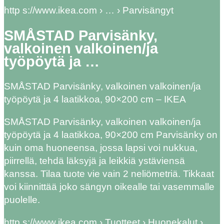
http s://www.ikea.com › … › Parvisängyt
SMÅSTAD Parvisänky,
valkoinen valkoinen/ja
työpöytä ja …
SMÅSTAD Parvisänky, valkoinen valkoinen/ja
työpöytä ja 4 laatikkoa, 90×200 cm – IKEA
SMÅSTAD Parvisänky, valkoinen valkoinen/ja
työpöytä ja 4 laatikkoa, 90×200 cm Parvisänky on
kuin oma huoneensa, jossa lapsi voi nukkua,
piirrellä, tehdä läksyjä ja leikkiä ystäviensä
kanssa. Tilaa tuote vie vain 2 neliömetriä. Tikkaat
voi kiinnittää joko sängyn oikealle tai vasemmalle
puolelle.
http s://www.ikea.com › Tuotteet › Huonekalut ›