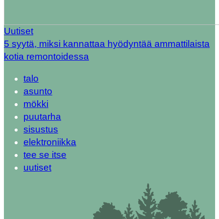
Uutiset
5 syytä, miksi kannattaa hyödyntää ammattilaista
kotia remontoidessa
talo
asunto
mökki
puutarha
sisustus
elektroniikka
tee se itse
uutiset