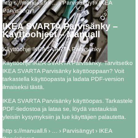
http s://manuall.fi › … › Parvisängyt › IKEA
Parvisängyt
IKEA SVARTA Parvisänky –
Käyttöohjeet – Manuall
Käyttöohje IKEA SVARTA Parvisänky
Käyttöohje IKEA SVARTA Parvisänky. Tarvitsetko
IKEA SVARTA Parvisänky käyttöoppaan? Voit
tarkastella käyttöopasta ja ladata PDF-version
ilmaiseksi tästä.
IKEA SVARTA Parvisänky käyttöopas. Tarkastele
PDF-tiedostoa ja lataa se, löydä vastauksia
yleisiin kysymyksiin ja lue käyttäjien palautetta.
http s://manuall.fi › … › Parvisängyt › IKEA