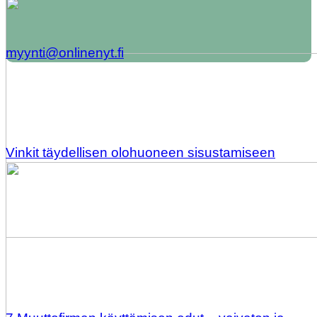
myynti@onlinenyt.fi
Vinkit täydellisen olohuoneen sisustamiseen