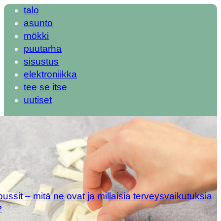
talo
asunto
mökki
puutarha
sisustus
elektroniikka
tee se itse
uutiset
ipussit – mitä ne ovat ja millaisia terveysvaikutuksia
?