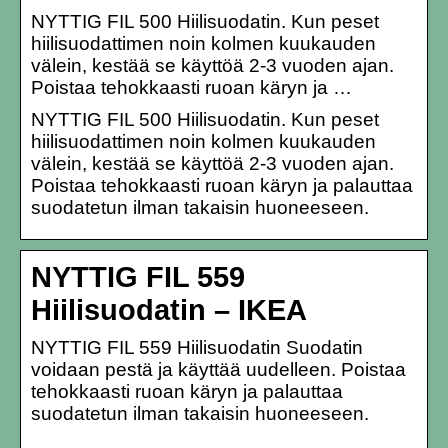
NYTTIG FIL 500 Hiilisuodatin. Kun peset
hiilisuodattimen noin kolmen kuukauden
välein, kestää se käyttöä 2-3 vuoden ajan.
Poistaa tehokkaasti ruoan käryn ja …
NYTTIG FIL 500 Hiilisuodatin. Kun peset
hiilisuodattimen noin kolmen kuukauden
välein, kestää se käyttöä 2-3 vuoden ajan.
Poistaa tehokkaasti ruoan käryn ja palauttaa
suodatetun ilman takaisin huoneeseen.
NYTTIG FIL 559
Hiilisuodatin – IKEA
NYTTIG FIL 559 Hiilisuodatin Suodatin
voidaan pestä ja käyttää uudelleen. Poistaa
tehokkaasti ruoan käryn ja palauttaa
suodatetun ilman takaisin huoneeseen.