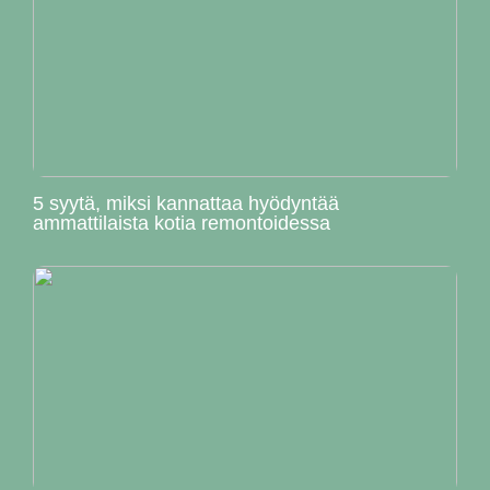
5 syytä, miksi kannattaa hyödyntää
ammattilaista kotia remontoidessa