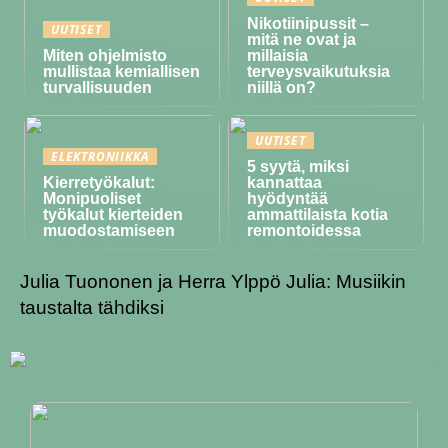
Nikotiinipussit –
UUTISET
mitä ne ovat ja
Miten ohjelmisto
millaisia
mullistaa kemiallisen
terveysvaikutuksia
turvallisuuden
niillä on?
UUTISET
ELEKTRONIIKKA
5 syytä, miksi
Kierretyökalut:
kannattaa
Monipuoliset
hyödyntää
työkalut kierteiden
ammattilaista kotia
muodostamiseen
remontoidessa
Julia Tuononen ja Herra Ylppö Julia: Musiikin
taustalta tähdiksi