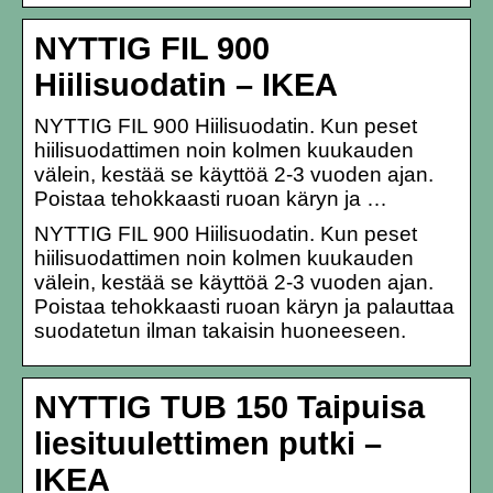
NYTTIG FIL 900
Hiilisuodatin – IKEA
NYTTIG FIL 900 Hiilisuodatin. Kun peset
hiilisuodattimen noin kolmen kuukauden
välein, kestää se käyttöä 2-3 vuoden ajan.
Poistaa tehokkaasti ruoan käryn ja …
NYTTIG FIL 900 Hiilisuodatin. Kun peset
hiilisuodattimen noin kolmen kuukauden
välein, kestää se käyttöä 2-3 vuoden ajan.
Poistaa tehokkaasti ruoan käryn ja palauttaa
suodatetun ilman takaisin huoneeseen.
NYTTIG TUB 150 Taipuisa
liesituulettimen putki –
IKEA