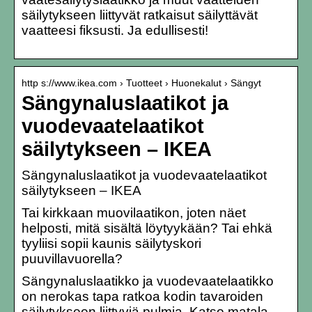
säilytykseen liittyvät ratkaisut säilyttävät
vaatteesi fiksusti. Ja edullisesti!
http s://www.ikea.com › Tuotteet › Huonekalut › Sängyt
Sängynaluslaatikot ja
vuodevaatelaatikot
säilytykseen – IKEA
Sängynaluslaatikot ja vuodevaatelaatikot
säilytykseen – IKEA
Tai kirkkaan muovilaatikon, joten näet
helposti, mitä sisältä löytyykään? Tai ehkä
tyyliisi sopii kaunis säilytyskori
puuvillavuorella?
Sängynaluslaatikko ja vuodevaatelaatikko
on nerokas tapa ratkoa kodin tavaroiden
säilytykseen liittyviä pulmia. Katso matala