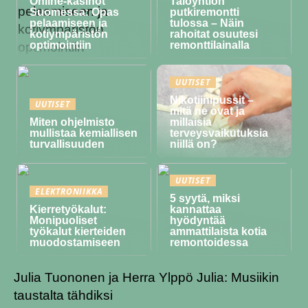
Online-kasinot
Taloyhtiön
Suomessa: Opas
putkiremontti
pelaamiseen ja
tulossa – Näin
kotiympäristön
rahoitat osuutesi
optimointiin
remonttilainalla
UUTISET
Nikotiinipussit –
UUTISET
mitä ne ovat ja
Miten ohjelmisto
millaisia
mullistaa kemiallisen
terveysvaikutuksia
turvallisuuden
niillä on?
UUTISET
ELEKTRONIIKKA
5 syytä, miksi
Kierretyökalut:
kannattaa
Monipuoliset
hyödyntää
työkalut kierteiden
ammattilaista kotia
muodostamiseen
remontoidessa
Julia Tuononen ja Herra Ylppö Julia: Musiikin
taustalta tähdiksi