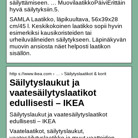
säilyttämiseen. … MuovilaatikkoPäiviErittäin
hyvä säilytyksiin.5.
SAMLA Laatikko, läpikuultava, 56x39x28
cm/45 l. Keskikokoinen laatikko sopii hyvin
esimerkiksi kausikoristeiden tai
urheiluvälineiden säilytykseen. Läpinäkyvän
muovin ansiosta näet helposti laatikon
sisällön.
http s://www.ikea.com › … › Säilytyslaatikot & korit
Säilytyslaukut ja
vaatesäilytyslaatikot
edullisesti – IKEA
Säilytyslaukut ja vaatesäilytyslaatikot
edullisesti – IKEA
Vaatelaatikot, säilytyslaukut,
vaatesäilytyslaatikko ja muut vaatteiden