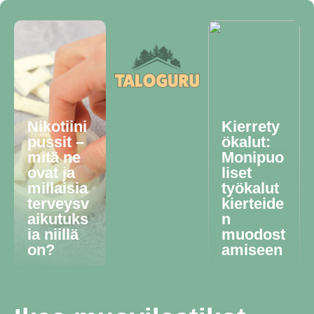
Nikotiini
Kierrety
pussit –
ökalut:
mitä ne
Monipuo
ovat ja
liset
millaisia
työkalut
terveysv
kierteide
aikutuks
n
ia niillä
muodost
on?
amiseen