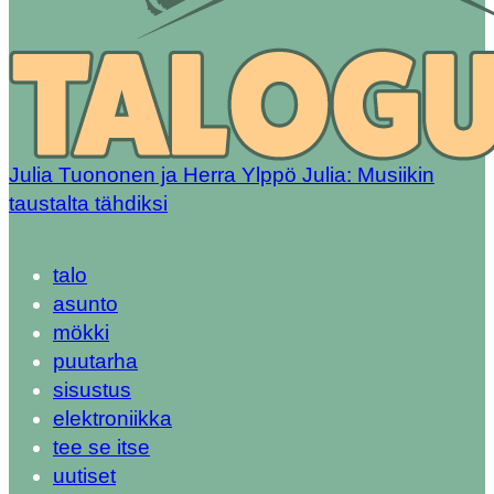
Julia Tuononen ja Herra Ylppö Julia: Musiikin
taustalta tähdiksi
talo
asunto
mökki
puutarha
sisustus
elektroniikka
tee se itse
uutiset