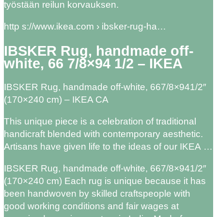
työstään reilun korvauksen.
http s://www.ikea.com › ibsker-rug-ha…
IBSKER Rug, handmade off-
white, 66 7/8×94 1/2 – IKEA
IBSKER Rug, handmade off-white, 667/8×941/2″
(170×240 cm) – IKEA CA
This unique piece is a celebration of traditional
handicraft blended with contemporary aesthetic.
Artisans have given life to the ideas of our IKEA …
IBSKER Rug, handmade off-white, 667/8×941/2″
(170×240 cm) Each rug is unique because it has
been handwoven by skilled craftspeople with
good working conditions and fair wages at