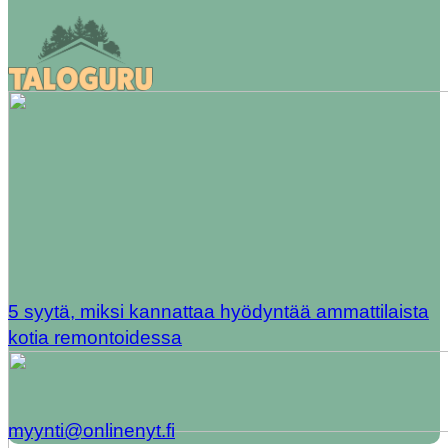
5 syytä, miksi kannattaa hyödyntää ammattilaista
kotia remontoidessa
myynti@onlinenyt.fi