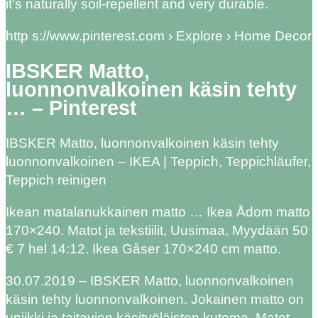
it’s naturally soil-repellent and very durable.
http s://www.pinterest.com › Explore › Home Decor
IBSKER Matto,
luonnonvalkoinen käsin tehty
… – Pinterest
IBSKER Matto, luonnonvalkoinen käsin tehty
luonnonvalkoinen – IKEA | Teppich, Teppichläufer,
Teppich reinigen
Ikean matalanukkainen matto … Ikea Ådom matto
170×240. Matot ja tekstiilit, Uusimaa, Myydään 50
€ 7 hel 14:12. Ikea Gåser 170×240 cm matto.
30.07.2019 – IBSKER Matto, luonnonvalkoinen
käsin tehty luonnonvalkoinen. Jokainen matto on
uniikki ja taitavien käsityöläisten kutoma. Matot