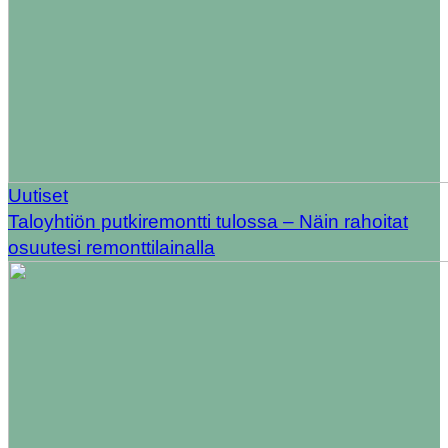
Uutiset
Taloyhtiön putkiremontti tulossa – Näin rahoitat
osuutesi remonttilainalla