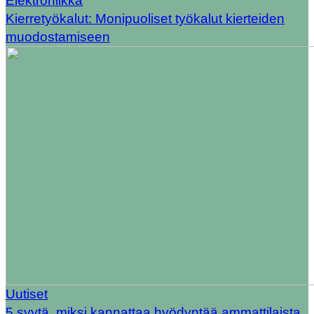
Elektroniikka
Kierretyökalut: Monipuoliset työkalut kierteiden
muodostamiseen
Uutiset
5 syytä, miksi kannattaa hyödyntää ammattilaista