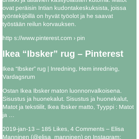
ovat peräisin Intian kudontakeskuksista, joissa
työntekijöillä on hyvät työolot ja he saavat
työstään reilun korvauksen.
http s://www.pinterest.com › pin
Ikea “Ibsker” rug – Pinterest
Ikea “Ibsker” rug | Inredning, Hem inredning,
Vardagsrum
Ostan Ikea Ibsker maton luonnonvalkoisena.
Sisustus ja huonekalut. Sisustus ja huonekalut,
Matot ja tekstiilit, Ikea Ibsker matto, Tyyppi : Matot
ja …
2019-jan-13 – 185 Likes, 4 Comments – Elisa
Manninen (@elisa_manninen) on Instagram: