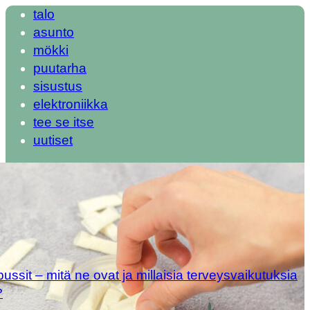
talo
asunto
mökki
puutarha
sisustus
elektroniikka
tee se itse
uutiset
ipussit – mitä ne ovat ja millaisia terveysvaikutuksia
?