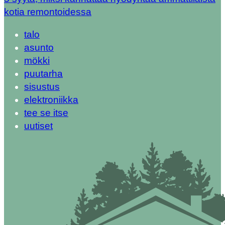
kotia remontoidessa
talo
asunto
mökki
puutarha
sisustus
elektroniikka
tee se itse
uutiset