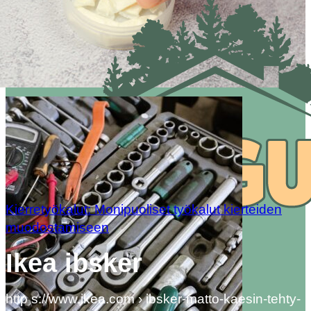
Kierretyökalut: Monipuoliset työkalut kierteiden
muodostamiseen
Ikea ibsker
http s://www.ikea.com › ibsker-matto-kaesin-tehty-