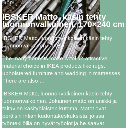
luon…
IBSKER Matto, käsin tehty
luonnonvalkoinen, 170×240 cm
IBSKER Matto, luonnonvalkoinen käsin tehty
luonnonvalkoinen – IKEA
The many benefits make wool an attractive
material choice in IKEA products like rugs,
upholstered furniture and wadding in mattresses.
There are also …
IBSKER Matto, luonnonvalkoinen käsin tehty
luonnonvalkoinen. Jokainen matto on uniikki ja
taitavien käsityöläisten kutoma. Matot ovat
peräisin Intian kudontakeskuksista, joissa
työntekijöillä on hyvät työolot ja he saavat