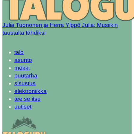
Julia Tuononen ja Herra Ylppö Julia: Musiikin
taustalta tähdiksi
talo
asunto
mökki
puutarha
sisustus
elektroniikka
tee se itse
uutiset