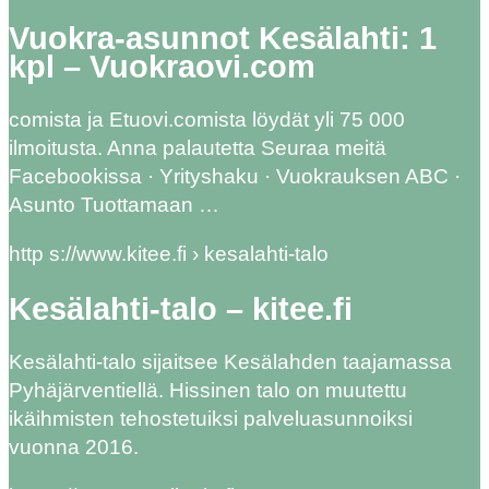
Vuokra-asunnot Kesälahti: 1
kpl – Vuokraovi.com
comista ja Etuovi.comista löydät yli 75 000
ilmoitusta. Anna palautetta Seuraa meitä
Facebookissa · Yrityshaku · Vuokrauksen ABC ·
Asunto Tuottamaan …
http s://www.kitee.fi › kesalahti-talo
Kesälahti-talo – kitee.fi
Kesälahti-talo sijaitsee Kesälahden taajamassa
Pyhäjärventiellä. Hissinen talo on muutettu
ikäihmisten tehostetuiksi palveluasunnoiksi
vuonna 2016.