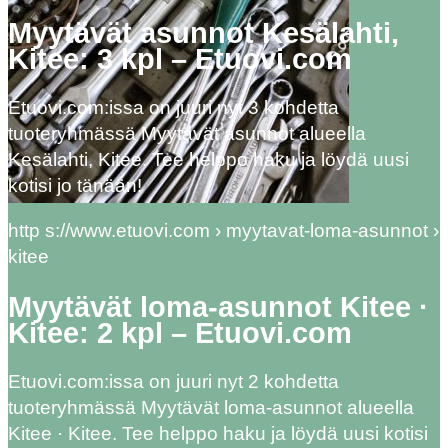
Myytävät asunnot Kesälahti,
Kitee: 3 kpl – Etuovi.com
Etuovi.com:issa on juuri nyt 3 kohdetta
tuoteryhmässä Myytävät asunnot alueella
Kesälahti, Kitee. Tee helppo haku ja löydä uusi
kotisi jo tänään!
http s://www.etuovi.com › myytavat-loma-asunnot ›
kitee
Myytävät loma-asunnot Kitee ·
Kitee: 2 kpl – Etuovi.com
Etuovi.com:issa on juuri nyt 2 kohdetta
tuoteryhmässä Myytävät loma-asunnot alueella
Kitee · Kitee. Tee helppo haku ja löydä uusi kotisi