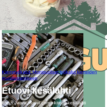
Kierretyökalut: Monipuoliset työkalut kierteiden
muodostamiseen
Etuovi kesälahti
http s://www.etuovi.com › kitee › kesalahti