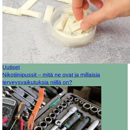
Uutiset
Nikotiinipussit – mitä ne ovat ja millaisia
terveysvaikutuksia niillä on?