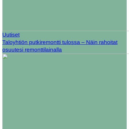
Uutiset
Taloyhtiön putkiremontti tulossa – Näin rahoitat
osuutesi remonttilainalla