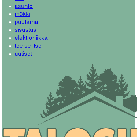
asunto
mökki
puutarha
sisustus
elektroniikka
tee se itse
uutiset