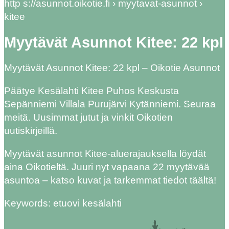
http s://asunnot.oikotie.fi › myytavat-asunnot ›
kitee
Myytävät Asunnot Kitee: 22 kpl
Myytävät Asunnot Kitee: 22 kpl – Oikotie Asunnot
Päätye Kesälahti Kitee Puhos Keskusta
Sepänniemi Villala Purujärvi Kytänniemi. Seuraa
meitä. Uusimmat jutut ja vinkit Oikotien
uutiskirjeillä.
Myytävät asunnot Kitee-aluerajauksella löydät
aina Oikotieltä. Juuri nyt vapaana 22 myytävää
asuntoa – katso kuvat ja tarkemmat tiedot täältä!
Keywords: etuovi kesälahti