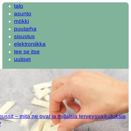
talo
asunto
mökki
puutarha
sisustus
elektroniikka
tee se itse
uutiset
ipussit – mitä ne ovat ja millaisia terveysvaikutuksia
?