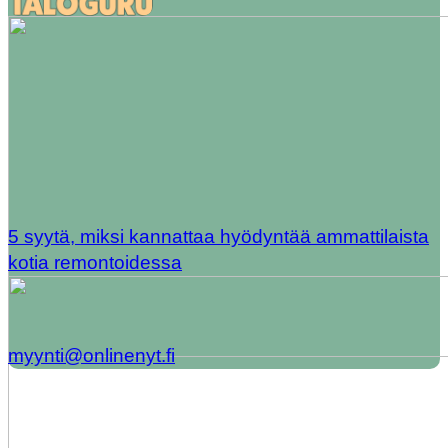
5 syytä, miksi kannattaa hyödyntää ammattilaista
kotia remontoidessa
myynti@onlinenyt.fi