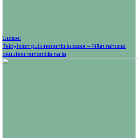
Uutiset
Taloyhtiön putkiremontti tulossa – Näin rahoitat
osuutesi remonttilainalla