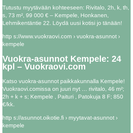
Tutustu myytävään kohteeseen: Rivitalo, 2h, k, th,
s, 73 m², 99 000 € – Kempele, Honkanen,
Lehmikentäntie 22. Löydä uusi kotisi jo tänään!
http s://www.vuokraovi.com › vuokra-asunnot ›
kempele
Vuokra-asunnot Kempele: 24
kpl – Vuokraovi.com
Katso vuokra-asunnot paikkakunnalla Kempele!
Vuokraovi.comissa on juuri nyt … rivitalo, 46 m²;
2h + k + s; Kempele , Paituri , Patokuja 8 F; 850
€/kk.
http s://asunnot.oikotie.fi › myytavat-asunnot ›
kempele