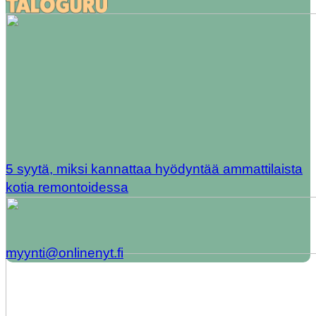
5 syytä, miksi kannattaa hyödyntää ammattilaista
kotia remontoidessa
myynti@onlinenyt.fi