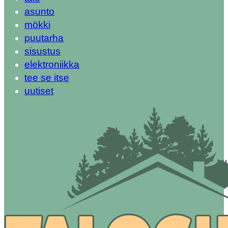
asunto
mökki
puutarha
sisustus
elektroniikka
tee se itse
uutiset