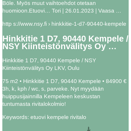
Böle. Myös muut vaihtoehdot otetaan
huomioon.Etuovi… Tori | 26.01.2023 | Vaasa …
http s://www.nsy.fi › hinkkitie-1-d7-90440-kempele
Hinkkitie 1 D7, 90440 Kempele /
NSY Kiinteistönvälitys Oy …
Hinkkitie 1 D7, 90440 Kempele / NSY
Kiinteistönvälitys Oy LKV, Oulu
75 m2 • Hinkkitie 1 D7, 90440 Kempele • 84900 €
3h, k, kph / wc, s, parveke. Nyt myydään
huippusijainnilla Kempeleen keskustan
tuntumasta rivitalokolmio!
Keywords: etuovi kempele rivitalo