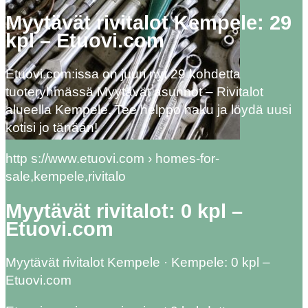
Myytävät rivitalot Kempele: 29
kpl – Etuovi.com
Etuovi.com:issa on juuri nyt 29 kohdetta
tuoteryhmässä Myytävät asunnot – Rivitalot
alueella Kempele. Tee helppo haku ja löydä uusi
kotisi jo tänään!
http s://www.etuovi.com › homes-for-
sale,kempele,rivitalo
Myytävät rivitalot: 0 kpl –
Etuovi.com
Myytävät rivitalot Kempele · Kempele: 0 kpl –
Etuovi.com