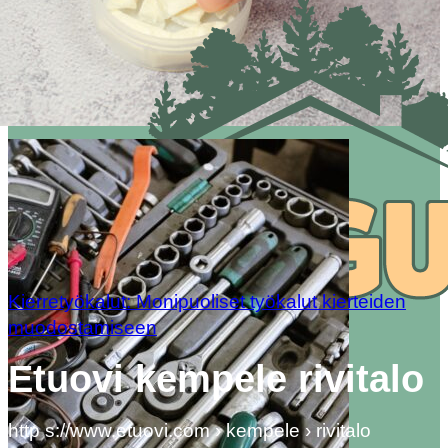
Kierretyökalut: Monipuoliset työkalut kierteiden
muodostamiseen
Etuovi kempele rivitalo
http s://www.etuovi.com › kempele › rivitalo