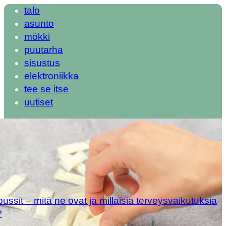
talo
asunto
mökki
puutarha
sisustus
elektroniikka
tee se itse
uutiset
ipussit – mitä ne ovat ja millaisia terveysvaikutuksia
?