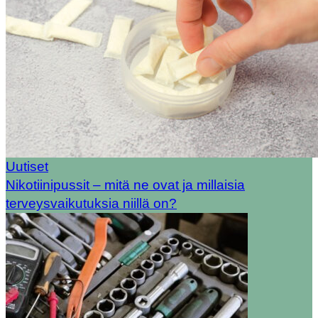
Uutiset
Nikotiinipussit – mitä ne ovat ja millaisia
terveysvaikutuksia niillä on?