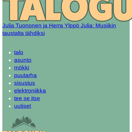
Julia Tuononen ja Herra Ylppö Julia: Musiikin
taustalta tähdiksi
talo
asunto
mökki
puutarha
sisustus
elektroniikka
tee se itse
uutiset