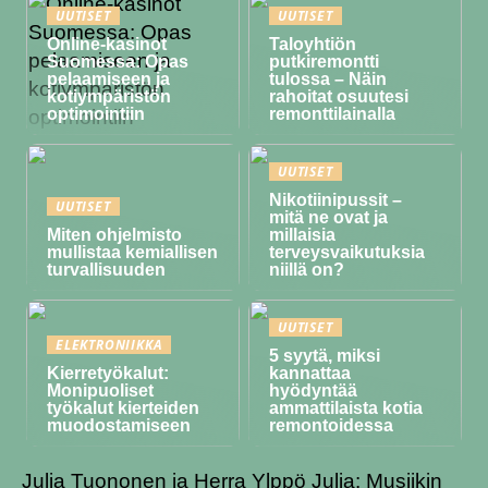
UUTISET
UUTISET
Online-kasinot
Taloyhtiön
Suomessa: Opas
putkiremontti
pelaamiseen ja
tulossa – Näin
kotiympäristön
rahoitat osuutesi
optimointiin
remonttilainalla
UUTISET
Nikotiinipussit –
UUTISET
mitä ne ovat ja
Miten ohjelmisto
millaisia
mullistaa kemiallisen
terveysvaikutuksia
turvallisuuden
niillä on?
UUTISET
ELEKTRONIIKKA
5 syytä, miksi
Kierretyökalut:
kannattaa
Monipuoliset
hyödyntää
työkalut kierteiden
ammattilaista kotia
muodostamiseen
remontoidessa
Julia Tuononen ja Herra Ylppö Julia: Musiikin