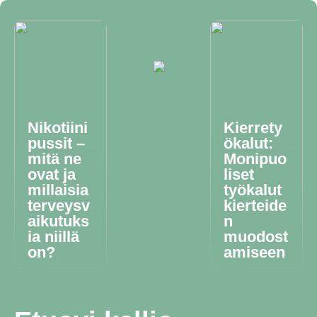
Nikotiini
Kierrety
pussit –
ökalut:
mitä ne
Monipuo
ovat ja
liset
millaisia
työkalut
terveysv
kierteide
aikutuks
n
ia niillä
muodost
on?
amiseen