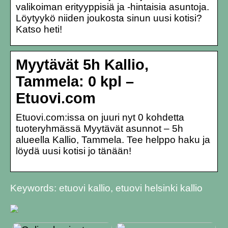
valikoiman erityyppisiä ja -hintaisia asuntoja.
Löytyykö niiden joukosta sinun uusi kotisi?
Katso heti!
Myytävät 5h Kallio,
Tammela: 0 kpl –
Etuovi.com
Etuovi.com:issa on juuri nyt 0 kohdetta
tuoteryhmässä Myytävät asunnot – 5h
alueella Kallio, Tammela. Tee helppo haku ja
löydä uusi kotisi jo tänään!
Keywords: etuovi kallio, etuovi helsinki kallio