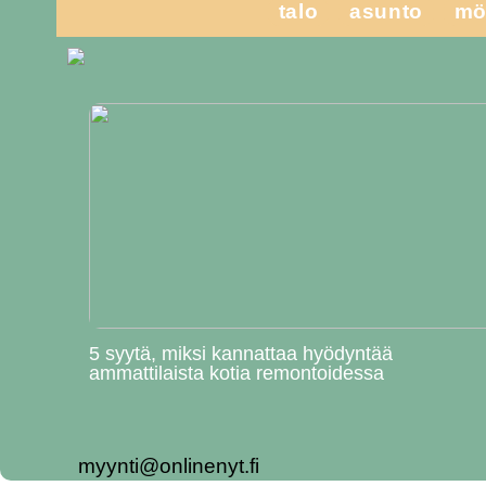
talo
asunto
mö
5 syytä, miksi kannattaa hyödyntää
ammattilaista kotia remontoidessa
myynti@onlinenyt.fi