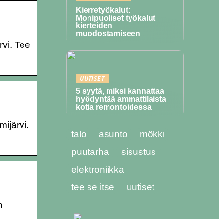
Kierretyökalut:
Monipuoliset työkalut
kierteiden
muodostamiseen
rvi. Tee
UUTISET
5 syytä, miksi kannattaa
hyödyntää ammattilaista
kotia remontoidessa
ijärvi.
talo
asunto
mökki
puutarha
sisustus
elektroniikka
tee se itse
uutiset
n