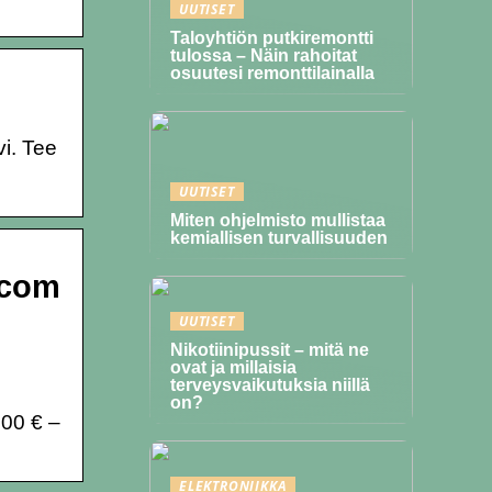
UUTISET
Taloyhtiön putkiremontti
tulossa – Näin rahoitat
osuutesi remonttilainalla
i. Tee
UUTISET
Miten ohjelmisto mullistaa
kemiallisen turvallisuuden
i.com
UUTISET
Nikotiinipussit – mitä ne
ovat ja millaisia
terveysvaikutuksia niillä
on?
000 € –
ELEKTRONIIKKA