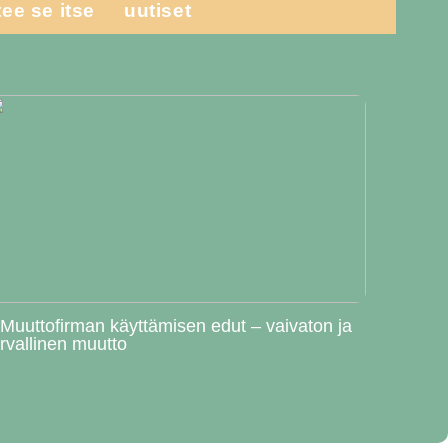
tee se itse
uutiset
 Muuttofirman käyttämisen edut – vaivaton ja
urvallinen muutto