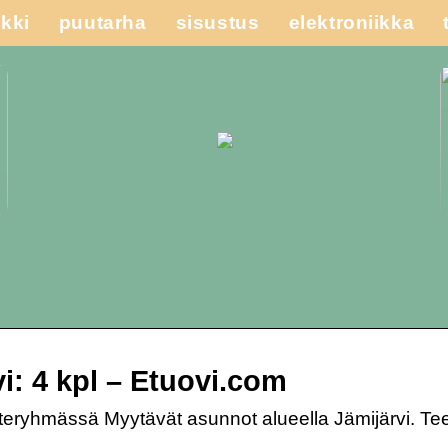
kki
puutarha
sisustus
elektroniikka
i: 4 kpl – Etuovi.com
uoteryhmässä Myytävät asunnot alueella Jämijärvi. Te