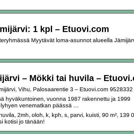
ijärvi: 1 kpl – Etuovi.com
uoteryhmässä Myytävät loma-asunnot alueella Jämijärv
ijärvi – Mökki tai huvila – Etuov
mijärvi, Vihu, Palosaarentie 3 – Etuovi.com 9528332
ä hyväkuntoinen, vuonna 1987 rakennettu ja 1999
aa lyhyen venematkan päässä …
ila, 2mh, oloh, k, kph, s, parvi, kuisti, 90 m², 139 
 kotisi jo tänään!