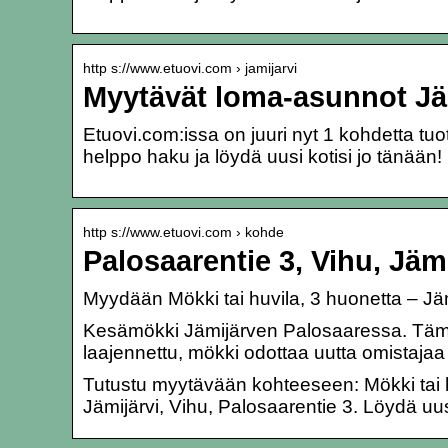
http s://www.etuovi.com › jamijarvi
Myytävät loma-asunnot Jäm
Etuovi.com:issa on juuri nyt 1 kohdetta t
helppo haku ja löydä uusi kotisi jo tänään!
http s://www.etuovi.com › kohde
Palosaarentie 3, Vihu, Jäm
Myydään Mökki tai huvila, 3 huonetta – Jä
Kesämökki Jämijärven Palosaaressa. Täm
laajennettu, mökki odottaa uutta omistaj
Tutustu myytävään kohteeseen: Mökki tai huv
Jämijärvi, Vihu, Palosaarentie 3. Löydä uusi