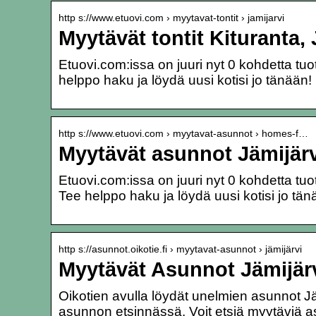
http s://www.etuovi.com › myytavat-tontit › jamijarvi
Myytävät tontit Kituranta, 
Etuovi.com:issa on juuri nyt 0 kohdetta tuo
helppo haku ja löydä uusi kotisi jo tänään!
http s://www.etuovi.com › myytavat-asunnot › homes-f…
Myytävät asunnot Jämijärvi
Etuovi.com:issa on juuri nyt 0 kohdetta tu
Tee helppo haku ja löydä uusi kotisi jo tän
http s://asunnot.oikotie.fi › myytavat-asunnot › jämijärvi
Myytävät Asunnot Jämijärv
Oikotien avulla löydät unelmien asunnot Jä
asunnon etsinnässä. Voit etsiä myytäviä a