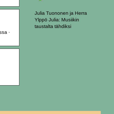
Julia Tuononen ja Herra
Ylppö Julia: Musiikin
taustalta tähdiksi
ssa ·