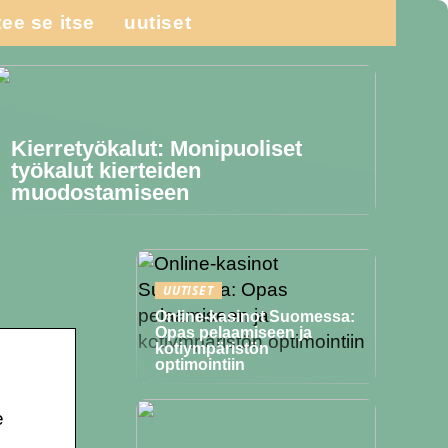
tee se itse
uutiset
Kierretyökalut: Monipuoliset
työkalut kierteiden
muodostamiseen
UUTISET
Online-kasinot Suomessa:
Opas pelaamiseen ja
kotiympäristön
optimointiin
e