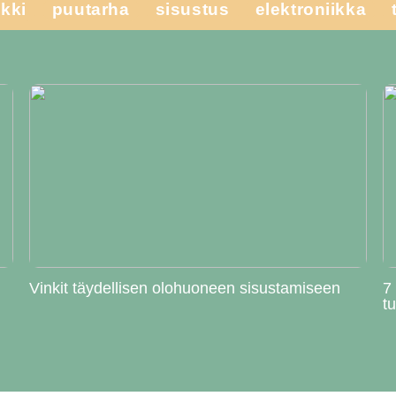
kki
puutarha
sisustus
elektroniikka
Vinkit täydellisen olohuoneen sisustamiseen
7
t