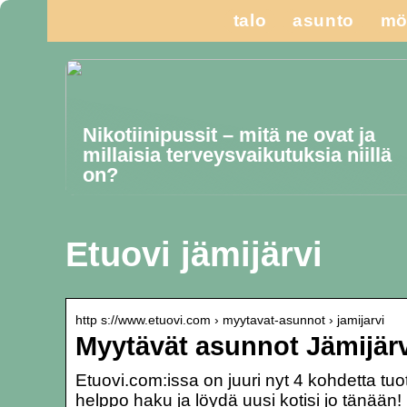
talo
asunto
mö
Nikotiinipussit – mitä ne ovat ja
millaisia terveysvaikutuksia niillä
on?
Etuovi jämijärvi
http s://www.etuovi.com › myytavat-asunnot › jamijarvi
Myytävät asunnot Jämijärv
Etuovi.com:issa on juuri nyt 4 kohdetta t
helppo haku ja löydä uusi kotisi jo tänään!