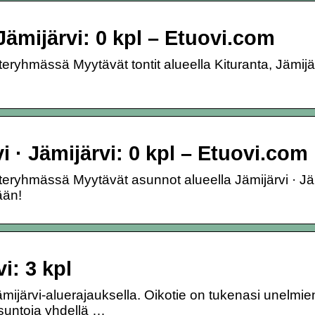
Jämijärvi: 0 kpl – Etuovi.com
teryhmässä Myytävät tontit alueella Kituranta, Jämijä
 · Jämijärvi: 0 kpl – Etuovi.com
oteryhmässä Myytävät asunnot alueella Jämijärvi · Jäm
ään!
i: 3 kpl
mijärvi-aluerajauksella. Oikotie on tukenasi unelmie
suntoja yhdellä …