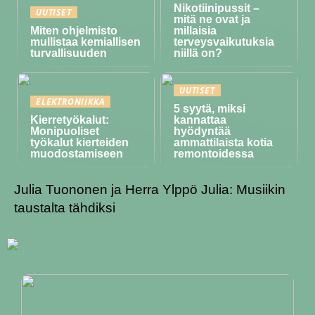
Nikotiinipussit –
UUTISET
mitä ne ovat ja
Miten ohjelmisto
millaisia
mullistaa kemiallisen
terveysvaikutuksia
turvallisuuden
niillä on?
UUTISET
ELEKTRONIIKKA
5 syytä, miksi
Kierretyökalut:
kannattaa
Monipuoliset
hyödyntää
työkalut kierteiden
ammattilaista kotia
muodostamiseen
remontoidessa
Julia Tuononen ja Herra Ylppö Julia: Musiikin
taustalta tähdiksi