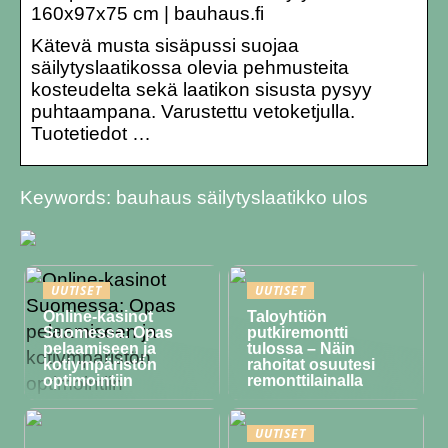
160x97x75 cm | bauhaus.fi
Kätevä musta sisäpussi suojaa
säilytyslaatikossa olevia pehmusteita
kosteudelta sekä laatikon sisusta pysyy
puhtaampana. Varustettu vetoketjulla.
Tuotetiedot …
Keywords: bauhaus säilytyslaatikko ulos
UUTISET
UUTISET
Online-kasinot
Taloyhtiön
Suomessa: Opas
putkiremontti
pelaamiseen ja
tulossa – Näin
kotiympäristön
rahoitat osuutesi
optimointiin
remonttilainalla
UUTISET