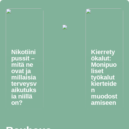
Nikotiini
Kierrety
pussit –
ökalut:
mitä ne
Monipuo
ovat ja
liset
millaisia
työkalut
terveysv
kierteide
aikutuks
n
ia niillä
muodost
on?
amiseen